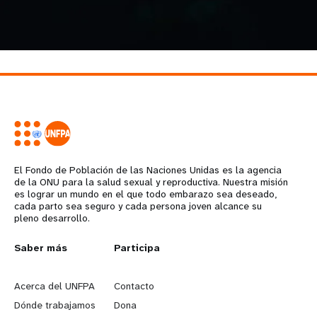
El Fondo de Población de las Naciones Unidas es la agencia
de la ONU para la salud sexual y reproductiva. Nuestra misión
es lograr un mundo en el que todo embarazo sea deseado,
cada parto sea seguro y cada persona joven alcance su
pleno desarrollo.
L
Saber más
G
Participa
e
o
Acerca del UNFPA
Contacto
a
b
Dónde trabajamos
Dona