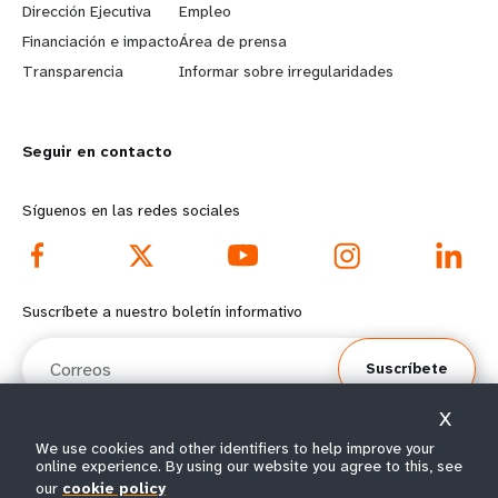
Dirección Ejecutiva
Empleo
r
e
Financiación e impacto
Área de prensa
n
y
Transparencia
Informar sobre irregularidades
m
o
Seguir en contacto
o
n
r
d
Síguenos en las redes sociales
e
f
f
o
Suscríbete a nuestro boletín informativo
o
o
Correos
Suscríbete
o
t
X
t
e
We use cookies and other identifiers to help improve your
online experience. By using our website you agree to this, see
e
r
© Todos los derechos reservados 2026.
our
cookie policy