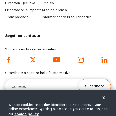
Dirección Ejecutiva
Empleo
r
e
Financiación e impacto
Área de prensa
n
y
Transparencia
Informar sobre irregularidades
m
o
Seguir en contacto
o
n
r
d
Síguenos en las redes sociales
e
f
f
o
Suscríbete a nuestro boletín informativo
o
o
Correos
Suscríbete
o
t
X
t
e
We use cookies and other identifiers to help improve your
online experience. By using our website you agree to this, see
e
r
© Todos los derechos reservados 2026.
our
cookie policy