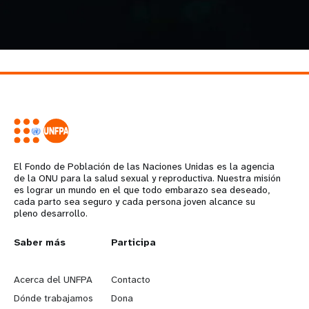
El Fondo de Población de las Naciones Unidas es la agencia
de la ONU para la salud sexual y reproductiva. Nuestra misión
es lograr un mundo en el que todo embarazo sea deseado,
cada parto sea seguro y cada persona joven alcance su
pleno desarrollo.
L
Saber más
G
Participa
e
o
Acerca del UNFPA
Contacto
a
b
Dónde trabajamos
Dona