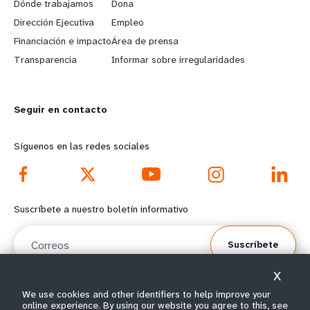
a
b
Dónde trabajamos
Dona
Dirección Ejecutiva
Empleo
r
e
Financiación e impacto
Área de prensa
n
y
Transparencia
Informar sobre irregularidades
m
o
Seguir en contacto
o
n
r
d
Síguenos en las redes sociales
e
f
f
o
Suscríbete a nuestro boletín informativo
o
o
Correos
Suscríbete
o
t
X
t
e
We use cookies and other identifiers to help improve your
online experience. By using our website you agree to this, see
© Todos los derechos reservados 2026.