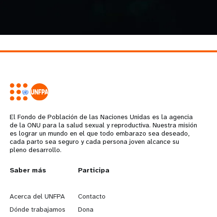
El Fondo de Población de las Naciones Unidas es la agencia
de la ONU para la salud sexual y reproductiva. Nuestra misión
es lograr un mundo en el que todo embarazo sea deseado,
cada parto sea seguro y cada persona joven alcance su
pleno desarrollo.
L
Saber más
G
Participa
e
o
Acerca del UNFPA
Contacto
a
b
Dónde trabajamos
Dona