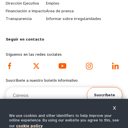
Dirección Ejecutiva
Empleo
r
e
Financiación e impacto
Área de prensa
n
y
Transparencia
Informar sobre irregularidades
m
o
Seguir en contacto
o
n
r
d
Síguenos en las redes sociales
e
f
f
o
Suscríbete a nuestro boletín informativo
o
o
Correos
Suscríbete
o
t
X
t
e
We use cookies and other identifiers to help improve your
online experience. By using our website you agree to this, see
e
r
© Todos los derechos reservados 2026.
our
cookie policy