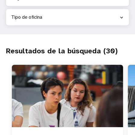
t
Tipo de oficina
i
o
n
Resultados de la búsqueda (30)