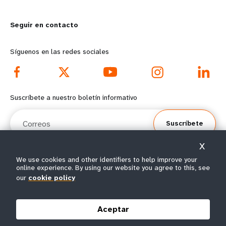
m
o
Seguir en contacto
o
n
r
d
Síguenos en las redes sociales
e
f
f
o
Suscríbete a nuestro boletín informativo
o
o
Correos
Suscríbete
o
t
X
t
e
We use cookies and other identifiers to help improve your
online experience. By using our website you agree to this, see
e
r
© Todos los derechos reservados 2026.
our
cookie policy
Condiciones de
Política de privacidad del
Mapa del
r
m
|
|
uso
UNFPA
sitio
Aceptar
m
e