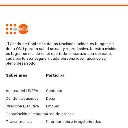
El Fondo de Población de las Naciones Unidas es la agencia
de la ONU para la salud sexual y reproductiva. Nuestra misión
es lograr un mundo en el que todo embarazo sea deseado,
cada parto sea seguro y cada persona joven alcance su
pleno desarrollo.
L
Saber más
G
Participa
e
o
Acerca del UNFPA
Contacto
a
b
Dónde trabajamos
Dona
Dirección Ejecutiva
Empleo
r
e
Financiación e impacto
Área de prensa
n
y
Transparencia
Informar sobre irregularidades