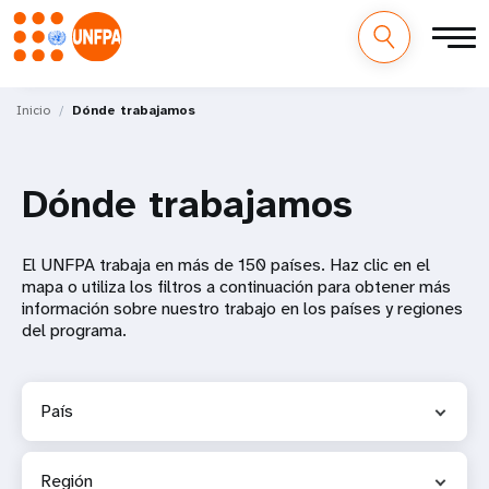
M
Pasar
al
Inicio
Dónde trabajamos
a
contenido
principal
i
Dónde trabajamos
n
n
El UNFPA trabaja en más de 150 países. Haz clic en el
mapa o utiliza los filtros a continuación para obtener más
a
información sobre nuestro trabajo en los países y regiones
del programa.
v
i
País
g
a
Región