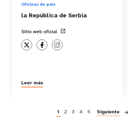
Oficinas de país
la República de Serbia
Sitio web oficial
Leer más
about
la
República
P
de
Serbia
1
2
3
4
5
Siguiente