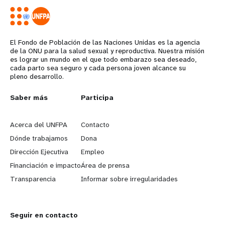
El Fondo de Población de las Naciones Unidas es la agencia
de la ONU para la salud sexual y reproductiva. Nuestra misión
es lograr un mundo en el que todo embarazo sea deseado,
cada parto sea seguro y cada persona joven alcance su
pleno desarrollo.
L
Saber más
G
Participa
e
o
Acerca del UNFPA
Contacto
a
b
Dónde trabajamos
Dona
Dirección Ejecutiva
Empleo
r
e
Financiación e impacto
Área de prensa
n
y
Transparencia
Informar sobre irregularidades
m
o
Seguir en contacto
o
n