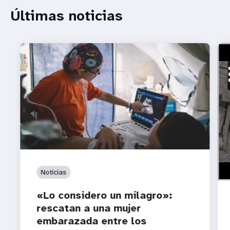
Últimas noticias
htt
¿A 
Ven
los
Noticias
«Lo considero un milagro»:
rescatan a una mujer
embarazada entre los