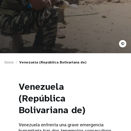
t
i
o
n
©
Inicio
Venezuela (República Bolivariana de)
Venezuela
(República
Bolivariana de)
Venezuela enfrenta una grave emergencia
humanitaria tras dos terremotos consecutivos