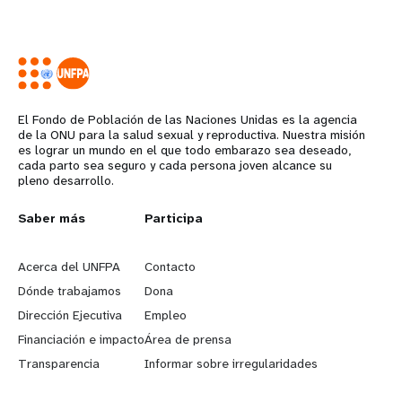
El Fondo de Población de las Naciones Unidas es la agencia
de la ONU para la salud sexual y reproductiva. Nuestra misión
es lograr un mundo en el que todo embarazo sea deseado,
cada parto sea seguro y cada persona joven alcance su
pleno desarrollo.
L
Saber más
G
Participa
e
o
Acerca del UNFPA
Contacto
a
b
Dónde trabajamos
Dona
Dirección Ejecutiva
Empleo
r
e
Financiación e impacto
Área de prensa
n
y
Transparencia
Informar sobre irregularidades