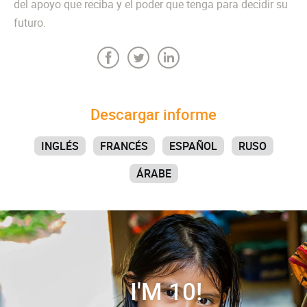
del apoyo que reciba y el poder que tenga para decidir su
futuro.
Descargar informe
INGLÉS
FRANCÉS
ESPAÑOL
RUSO
ÁRABE
I'M 10!