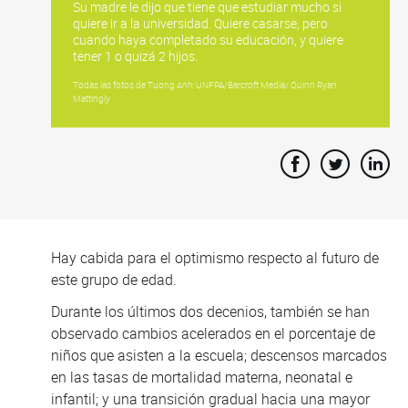
Su madre le dijo que tiene que estudiar mucho si
quiere ir a la universidad. Quiere casarse, pero
cuando haya completado su educación, y quiere
tener 1 o quizá 2 hijos.
Todas las fotos de Tuong Anh: UNFPA/Barcroft Media/ Quinn Ryan
Mattingly
Hay cabida para el optimismo respecto al futuro de
este grupo de edad.
Durante los últimos dos decenios, también se han
observado cambios acelerados en el porcentaje de
niños que asisten a la escuela; descensos marcados
en las tasas de mortalidad materna, neonatal e
infantil; y una transición gradual hacia una mayor