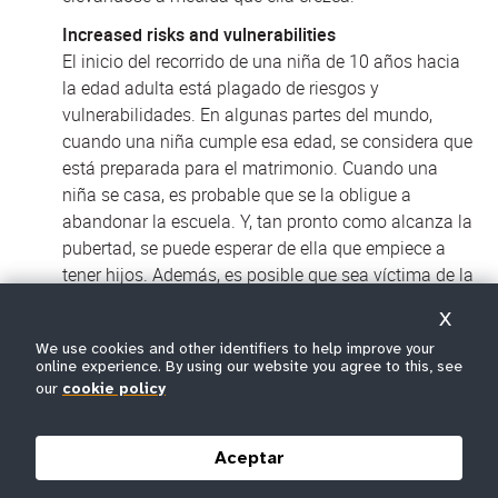
Increased risks and vulnerabilities
El inicio del recorrido de una niña de 10 años hacia
la edad adulta está plagado de riesgos y
vulnerabilidades. En algunas partes del mundo,
cuando una niña cumple esa edad, se considera que
está preparada para el matrimonio. Cuando una
niña se casa, es probable que se la obligue a
abandonar la escuela. Y, tan pronto como alcanza la
pubertad, se puede esperar de ella que empiece a
tener hijos. Además, es posible que sea víctima de la
mutilación genital como rito iniciático. Sin
X
educación o autonomía, podría pasar el resto de su
We use cookies and other identifiers to help improve your
vida sumida en la pobreza.
online experience. By using our website you agree to this, see
our
cookie policy
Impediments to health and well-being
Las actitudes respecto a la salud, así como los
atributos y los comportamientos que se desarrollan
Aceptar
y consolidan durante la adolescencia —que