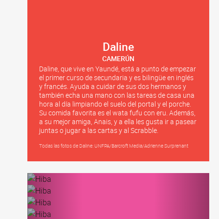
Daline
CAMERÚN
Daline, que vive en Yaundé, está a punto de empezar
el primer curso de secundaria y es bilingüe en inglés
y francés. Ayuda a cuidar de sus dos hermanos y
también echa una mano con las tareas de casa una
hora al día limpiando el suelo del portal y el porche.
Su comida favorita es el wata fufu con eru. Además,
a su mejor amiga, Anais, y a ella les gusta ir a pasear
juntas o jugar a las cartas y al Scrabble.
Todas las fotos de Daline: UNFPA/Barcroft Media/Adrienne Surprenant