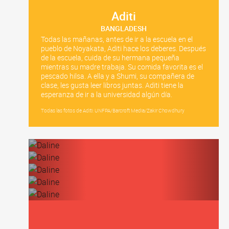
Aditi
BANGLADESH
Todas las mañanas, antes de ir a la escuela en el
pueblo de Noyakata, Aditi hace los deberes. Después
de la escuela, cuida de su hermana pequeña
mientras su madre trabaja. Su comida favorita es el
pescado hilsa. A ella y a Shumi, su compañera de
clase, les gusta leer libros juntas. Aditi tiene la
esperanza de ir a la universidad algún día.
Todas las fotos de Aditi: UNFPA/Barcroft Media/Zakir Chowdhury