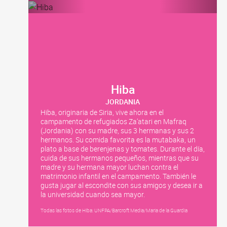
Hiba
JORDANIA
Hiba, originaria de Siria, vive ahora en el
campamento de refugiados Za’atari en Mafraq
(Jordania) con su madre, sus 3 hermanas y sus 2
hermanos. Su comida favorita es la mutabaka, un
plato a base de berenjenas y tomates. Durante el día,
cuida de sus hermanos pequeños, mientras que su
madre y su hermana mayor luchan contra el
matrimonio infantil en el campamento. También le
gusta jugar al escondite con sus amigos y desea ir a
la universidad cuando sea mayor.
Todas las fotos de Hiba: UNFPA/Barcroft Media/Maria de la Guardia