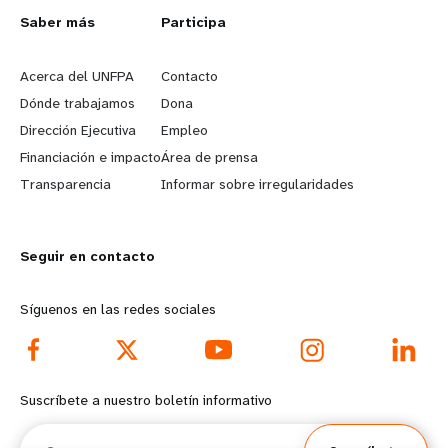
L
Saber más
G
Participa
e
o
Acerca del UNFPA
Contacto
a
b
Dónde trabajamos
Dona
Dirección Ejecutiva
Empleo
r
e
Financiación e impacto
Área de prensa
n
y
Transparencia
Informar sobre irregularidades
m
o
Seguir en contacto
o
n
r
d
Síguenos en las redes sociales
e
f
f
o
Suscríbete a nuestro boletín informativo
o
o
Correos