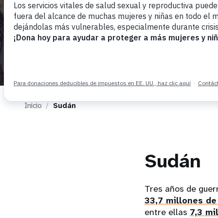
i
g
a
t
Inicio
Sudán
i
o
Sudán
n
Tres años de guerr
33,7 millones d
entre ellas
7,3 mi