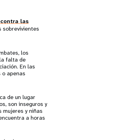
 contra las
s sobrevivientes
mbates, los
a falta de
iación. En las
s o apenas
ca de un lugar
s, son inseguros y
s mujeres y niñas
 encuentra a horas