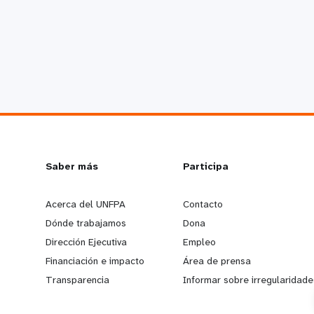
L
Saber más
G
Participa
e
o
Acerca del UNFPA
Contacto
Dónde trabajamos
Dona
a
b
Dirección Ejecutiva
Empleo
Financiación e impacto
Área de prensa
r
e
Transparencia
Informar sobre irregularidade