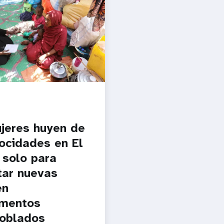
jeres huyen de
rocidades en El
 solo para
tar nuevas
en
mentos
oblados