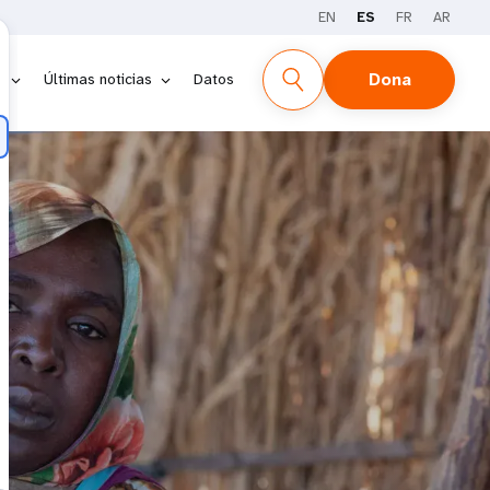
EN
ES
FR
AR
Dona
s
Últimas noticias
Datos