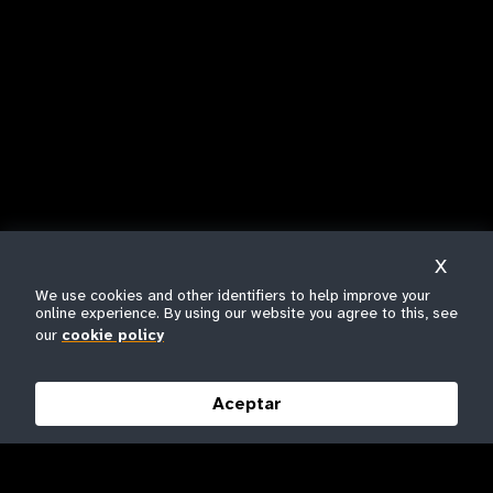
X
We use cookies and other identifiers to help improve your
online experience. By using our website you agree to this, see
our
cookie policy
SALTAR LA INTRODUCCIÓN
Aceptar