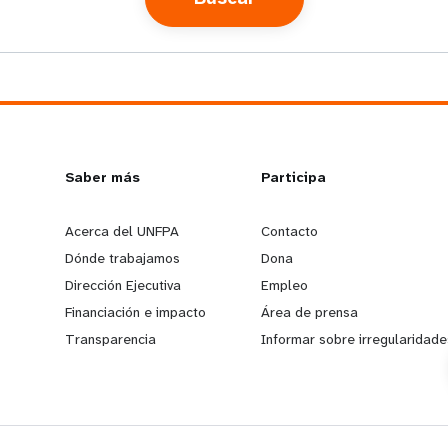
L
Saber más
G
Participa
e
o
Acerca del UNFPA
Contacto
Dónde trabajamos
Dona
a
b
Dirección Ejecutiva
Empleo
Financiación e impacto
Área de prensa
r
e
Transparencia
Informar sobre irregularidade
n
y
m
o