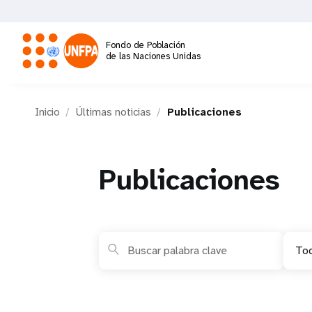
Pasar
al
contenido
Fondo de Población
principal
de las Naciones Unidas
M
Inicio
Últimas noticias
Publicaciones
a
i
Publicaciones
n
n
Tod
a
v