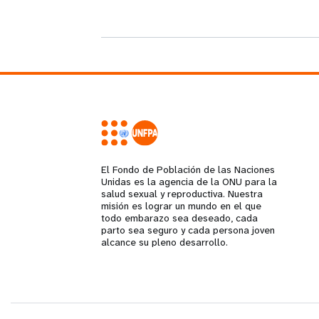
i
g
a
t
i
El Fondo de Población de las Naciones
Unidas es la agencia de la ONU para la
salud sexual y reproductiva. Nuestra
o
misión es lograr un mundo en el que
todo embarazo sea deseado, cada
n
parto sea seguro y cada persona joven
alcance su pleno desarrollo.