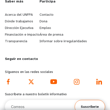
L
Saber más
G
Participa
e
o
Acerca del UNFPA
Contacto
a
b
Dónde trabajamos
Dona
Dirección Ejecutiva
Empleo
r
e
Financiación e impacto
Área de prensa
n
y
Transparencia
Informar sobre irregularidades
m
o
Seguir en contacto
o
n
r
d
Síguenos en las redes sociales
e
f
f
o
Suscríbete a nuestro boletín informativo
o
o
Correos
Suscríbete