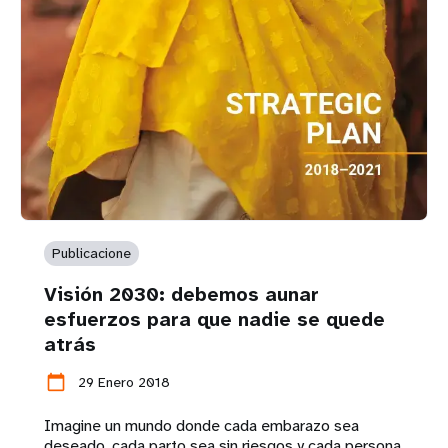
Publicacione
Visión 2030: debemos aunar
esfuerzos para que nadie se quede
atrás
calendar_today
29 Enero 2018
Imagine un mundo donde cada embarazo sea
deseado, cada parto sea sin riesgos y cada persona