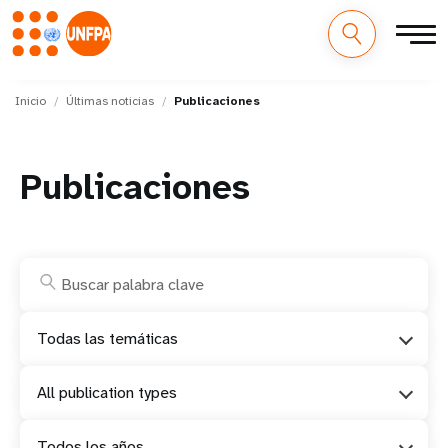
M
Pasar
al
Inicio
Últimas noticias
Publicaciones
a
contenido
principal
i
Publicaciones
n
n
a
v
Todas las temáticas
i
All publication types
g
a
Todos los años