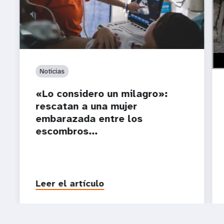
htt
¿A 
Ven
Noticias
«Lo considero un milagro»:
rescatan a una mujer
embarazada entre los
escombros...
Leer el artículo
P