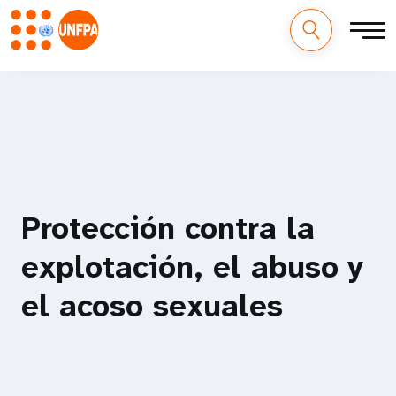
M
Pasar
al
a
contenido
principal
i
n
n
Protección contra la
a
explotación, el abuso y
v
el acoso sexuales
i
g
a