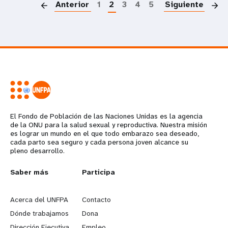
Anterior
1
2
3
4
5
Siguiente
El Fondo de Población de las Naciones Unidas es la agencia
de la ONU para la salud sexual y reproductiva. Nuestra misión
es lograr un mundo en el que todo embarazo sea deseado,
cada parto sea seguro y cada persona joven alcance su
pleno desarrollo.
L
Saber más
G
Participa
e
o
Acerca del UNFPA
Contacto
a
b
Dónde trabajamos
Dona
Dirección Ejecutiva
Empleo