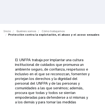
t
i
o
Inicio
Quiénes somos
Cómo trabajamos
n
Protección contra la explotación, el abuso y el acoso sexuales
El UNFPA trabaja por implantar una cultura
institucional de cuidados que promueva un
ambiente seguro, de confianza, respetuoso e
inclusivo en el que se reconozcan, fomenten y
protejan los derechos y la dignidad del
personal del UNFPA y de las personas y
comunidades a las que servimos; además,
procura que todas y todos se sientan
empoderadas para defenderse a sí mismas y
a los demás y para tomar las medidas