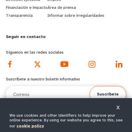
r
e
Financiación e impacto
Área de prensa
n
y
Transparencia
Informar sobre irregularidades
m
o
Seguir en contacto
o
n
r
d
Síguenos en las redes sociales
e
f
f
o
Suscríbete a nuestro boletín informativo
o
o
Correos
Suscríbete
o
t
X
t
e
We use cookies and other identifiers to help improve your
online experience. By using our website you agree to this, see
e
r
© Todos los derechos reservados 2026.
our
cookie policy
Condiciones de
Política de privacidad del
Mapa del