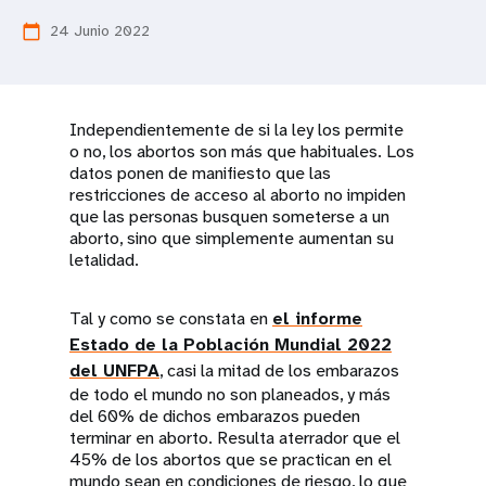
t
24 Junio 2022
calendar_today
i
o
Independientemente de si la ley los permite
o no, los abortos son más que habituales. Los
n
datos ponen de manifiesto que las
restricciones de acceso al aborto no impiden
que las personas busquen someterse a un
aborto, sino que simplemente aumentan su
letalidad.
Tal y como se constata en
el informe
Estado de la Población Mundial 2022
del UNFPA
, casi la mitad de los embarazos
de todo el mundo no son planeados, y más
del 60% de dichos embarazos pueden
terminar en aborto. Resulta aterrador que el
45% de los abortos que se practican en el
mundo sean en condiciones de riesgo, lo que