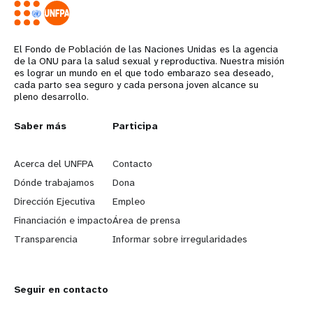
El Fondo de Población de las Naciones Unidas es la agencia
de la ONU para la salud sexual y reproductiva. Nuestra misión
es lograr un mundo en el que todo embarazo sea deseado,
cada parto sea seguro y cada persona joven alcance su
pleno desarrollo.
L
Saber más
G
Participa
e
o
Acerca del UNFPA
Contacto
a
b
Dónde trabajamos
Dona
Dirección Ejecutiva
Empleo
r
e
Financiación e impacto
Área de prensa
n
y
Transparencia
Informar sobre irregularidades
m
o
Seguir en contacto
o
n