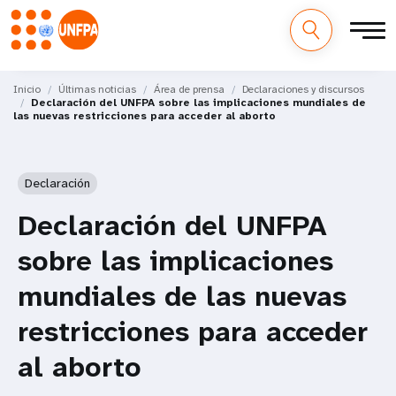
M
Pasar
al
Inicio
Últimas noticias
Área de prensa
Declaraciones y discursos
a
Declaración del UNFPA sobre las implicaciones mundiales de
contenido
las nuevas restricciones para acceder al aborto
principal
i
n
Declaración
n
Declaración del UNFPA
a
sobre las implicaciones
v
mundiales de las nuevas
i
restricciones para acceder
g
al aborto
a