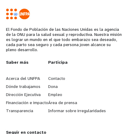
El Fondo de Población de las Naciones Unidas es la agencia
de la ONU para la salud sexual y reproductiva. Nuestra misión
es lograr un mundo en el que todo embarazo sea deseado,
cada parto sea seguro y cada persona joven alcance su
pleno desarrollo.
L
Saber más
G
Participa
e
o
Acerca del UNFPA
Contacto
a
b
Dónde trabajamos
Dona
Dirección Ejecutiva
Empleo
r
e
Financiación e impacto
Área de prensa
n
y
Transparencia
Informar sobre irregularidades
m
o
Seguir en contacto