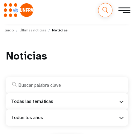
M
Pasar
al
Inicio
Últimas noticias
Noticias
a
contenido
principal
i
Noticias
n
n
a
v
Todas las temáticas
i
Todos los años
g
a