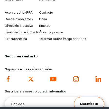
L
G
e
o
Acerca del UNFPA
Contacto
a
b
Dónde trabajamos
Dona
Dirección Ejecutiva
Empleo
r
e
Financiación e impacto
Área de prensa
n
y
Transparencia
Informar sobre irregularidades
m
o
Seguir en contacto
o
n
r
d
Síguenos en las redes sociales
e
f
f
o
Suscríbete a nuestro boletín informativo
o
o
Correos
Suscríbete