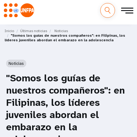
M
Pasar
al
Inicio
Últimas noticias
Noticias
a
"Somos los guías de nuestros compañeros": en Filipinas, los
contenido
líderes juveniles abordan el embarazo en la adolescencia
principal
i
n
Noticias
n
"Somos los guías de
a
nuestros compañeros": en
v
Filipinas, los líderes
i
juveniles abordan el
g
embarazo en la
a