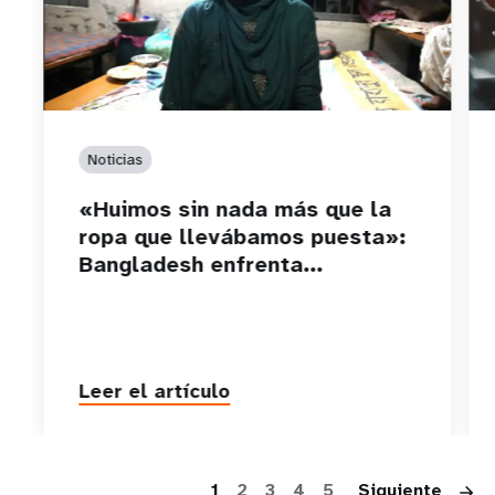
Noticias
«Huimos sin nada más que la
ropa que llevábamos puesta»:
Bangladesh enfrenta...
Leer el artículo
P
1
2
3
4
5
Siguiente