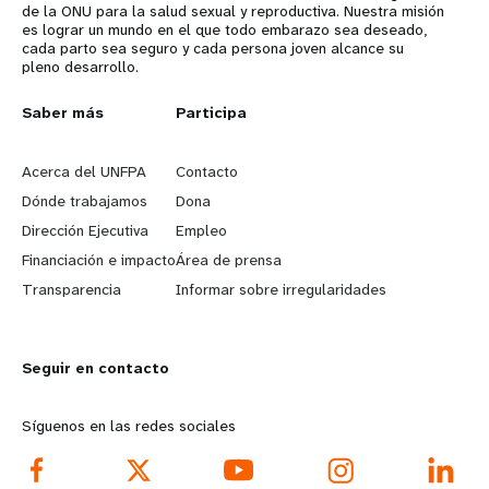
de la ONU para la salud sexual y reproductiva. Nuestra misión
es lograr un mundo en el que todo embarazo sea deseado,
cada parto sea seguro y cada persona joven alcance su
pleno desarrollo.
L
Saber más
G
Participa
e
o
Acerca del UNFPA
Contacto
a
b
Dónde trabajamos
Dona
Dirección Ejecutiva
Empleo
r
e
Financiación e impacto
Área de prensa
n
y
Transparencia
Informar sobre irregularidades
m
o
Seguir en contacto
o
n
r
d
Síguenos en las redes sociales
e
f