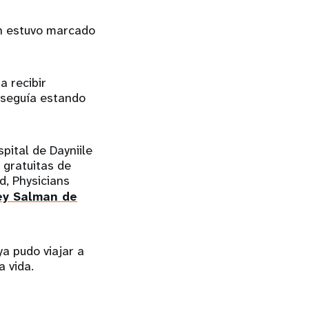
én estuvo marcado
a recibir
 seguía estando
pital de Dayniile
s gratuitas de
d, Physicians
Rey Salman de
ya pudo viajar a
la vida.