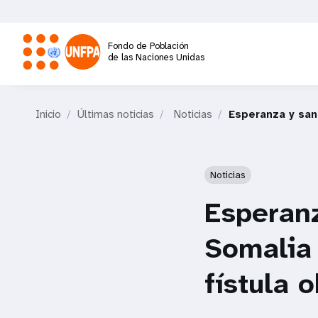
Pasar
al
contenido
Fondo de Población
principal
de las Naciones Unidas
M
Inicio
Últimas noticias
Noticias
Esperanza y sana
a
i
Noticias
n
Esperanz
n
Somalia 
a
fístula o
v