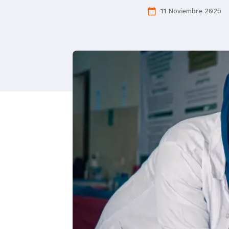
11 Noviembre 2025
calendar_today
i
g
a
t
i
o
n