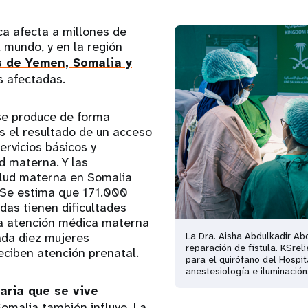
ica afecta a millones de
 mundo, y en la región
s de Yemen, Somalia y
s afectadas.
 se produce de forma
es el resultado de un acceso
servicios básicos y
d materna. Y las
lud materna en Somalia
Se estima que 171.000
as tienen dificultades
a atención médica materna
cada diez mujeres
La Dra. Aisha Abdulkadir Abd
reparación de fístula. KSre
ciben atención prenatal.
para el quirófano del Hospit
anestesiología e iluminaci
aria que se vive
omalia también influye. La