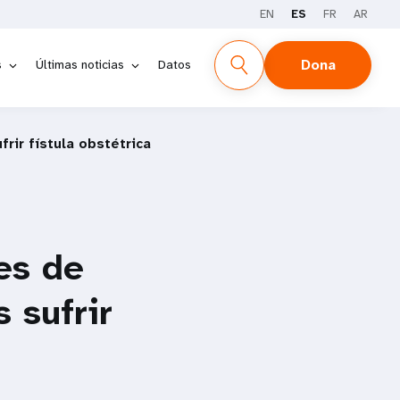
EN
ES
FR
AR
Dona
s
Últimas noticias
Datos
rir fístula obstétrica
es de
 sufrir