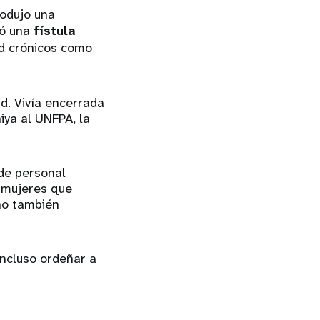
rodujo una
só una
fístula
ud crónicos como
d. Vivía encerrada
iya al UNFPA, la
 de personal
s mujeres que
ino también
incluso ordeñar a