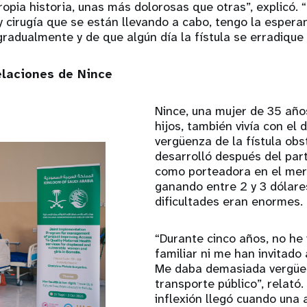
propia historia, unas más dolorosas que otras”, explicó
 y cirugía que se están llevando a cabo, tengo la espera
gradualmente y de que algún día la fístula se erradique
elaciones de Nince
Nince, una mujer de 35 año
hijos, también vivía con el d
vergüenza de la fístula obs
desarrolló después del par
como porteadora en el mer
ganando entre 2 y 3 dólares
dificultades eran enormes.
“Durante cinco años, no he 
familiar ni me han invitado
Me daba demasiada vergüen
transporte público”, relató.
inflexión llegó cuando una