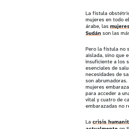
La fístula obstétr
mujeres en todo el
árabe, las
mujere
Sudán
son las má
Pero la fístula no
aislada, sino que 
insuficiente a los 
esenciales de salu
necesidades de sa
son abrumadoras. 
mujeres embarazad
para acceder a un
vital y cuatro de 
embarazadas no re
La
crisis humanit
actualmente
en S