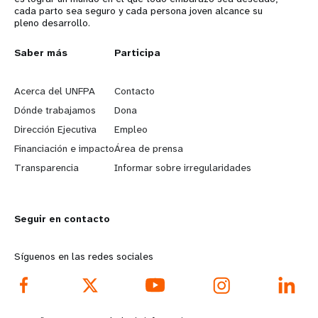
cada parto sea seguro y cada persona joven alcance su
pleno desarrollo.
L
Saber más
G
Participa
e
o
Acerca del UNFPA
Contacto
a
b
Dónde trabajamos
Dona
Dirección Ejecutiva
Empleo
r
e
Financiación e impacto
Área de prensa
n
y
Transparencia
Informar sobre irregularidades
m
o
Seguir en contacto
o
n
r
d
Síguenos en las redes sociales
e
f
f
o