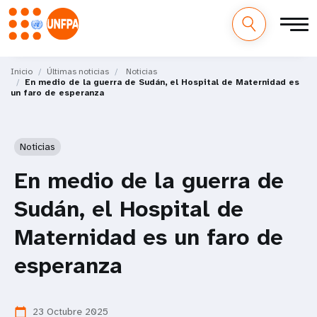
M
Pasar
al
Inicio
Últimas noticias
Noticias
a
En medio de la guerra de Sudán, el Hospital de Maternidad es
contenido
un faro de esperanza
principal
i
n
Noticias
n
En medio de la guerra de
a
Sudán, el Hospital de
v
Maternidad es un faro de
i
esperanza
g
a
23 Octubre 2025
calendar_today