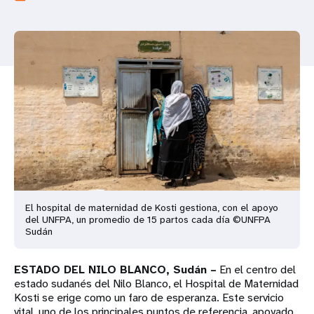
t
i
o
n
El hospital de maternidad de Kosti gestiona, con el apoyo
del UNFPA, un promedio de 15 partos cada día ©UNFPA
Sudán
ESTADO DEL NILO BLANCO, Sudán –
En el centro del
estado sudanés del Nilo Blanco, el Hospital de Maternidad
Kosti se erige como un faro de esperanza. Este servicio
vital, uno de los principales puntos de referencia, apoyado