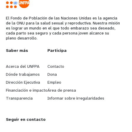
El Fondo de Población de las Naciones Unidas es la agencia
de la ONU para la salud sexual y reproductiva. Nuestra misión
es lograr un mundo en el que todo embarazo sea deseado,
cada parto sea seguro y cada persona joven alcance su
pleno desarrollo.
L
Saber más
G
Participa
e
o
Acerca del UNFPA
Contacto
a
b
Dónde trabajamos
Dona
Dirección Ejecutiva
Empleo
r
e
Financiación e impacto
Área de prensa
n
y
Transparencia
Informar sobre irregularidades
m
o
Seguir en contacto
o
n