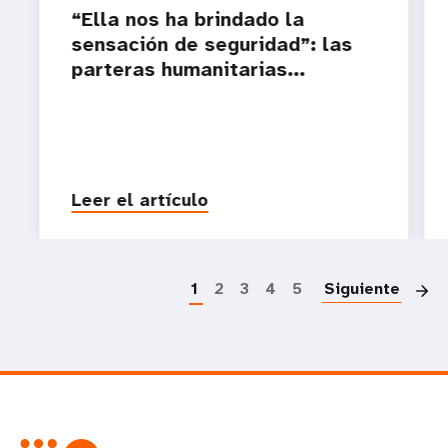
“Ella nos ha brindado la
sensación de seguridad”: las
parteras humanitarias...
Leer el artículo
P
1
2
3
4
5
Siguiente