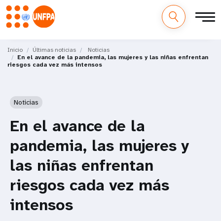
M
Pasar
al
Inicio
Últimas noticias
Noticias
a
En el avance de la pandemia, las mujeres y las niñas enfrentan
contenido
riesgos cada vez más intensos
principal
i
n
Noticias
n
En el avance de la
a
pandemia, las mujeres y
v
las niñas enfrentan
i
riesgos cada vez más
g
intensos
a