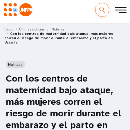
M
Pasar
al
Inicio
Últimas noticias
Noticias
a
Con los centros de maternidad bajo ataque, más mujeres
contenido
corren el riesgo de morir durante el embarazo y el parto en
principal
Ucrania
i
n
Noticias
n
Con los centros de
a
maternidad bajo ataque,
v
más mujeres corren el
i
riesgo de morir durante el
g
embarazo y el parto en
a