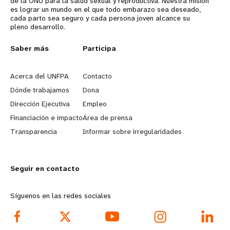
de la ONU para la salud sexual y reproductiva. Nuestra misión
es lograr un mundo en el que todo embarazo sea deseado,
cada parto sea seguro y cada persona joven alcance su
pleno desarrollo.
L
Saber más
G
Participa
e
o
Acerca del UNFPA
Contacto
a
b
Dónde trabajamos
Dona
Dirección Ejecutiva
Empleo
r
e
Financiación e impacto
Área de prensa
n
y
Transparencia
Informar sobre irregularidades
m
o
Seguir en contacto
o
n
r
d
Síguenos en las redes sociales
e
f