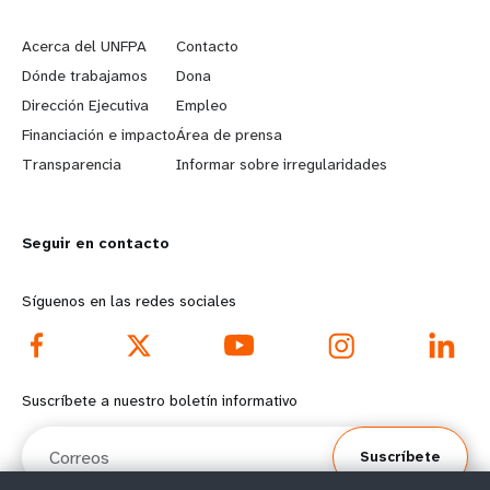
e
o
Acerca del UNFPA
Contacto
a
b
Dónde trabajamos
Dona
Dirección Ejecutiva
Empleo
r
e
Financiación e impacto
Área de prensa
n
y
Transparencia
Informar sobre irregularidades
m
o
Seguir en contacto
o
n
r
d
Síguenos en las redes sociales
e
f
f
o
Suscríbete a nuestro boletín informativo
o
o
Correos
Suscríbete
o
t