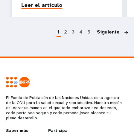
Leer el artículo
P
1
2
3
4
5
Siguiente
El Fondo de Población de las Naciones Unidas es la agencia
de la ONU para la salud sexual y reproductiva. Nuestra misión
es lograr un mundo en el que todo embarazo sea deseado,
cada parto sea seguro y cada persona joven alcance su
pleno desarrollo.
L
Saber más
G
Participa