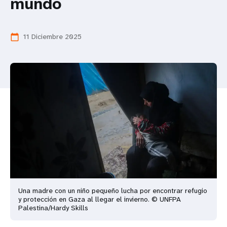
mundo
t
i
11 Diciembre 2025
calendar_today
o
n
Una madre con un niño pequeño lucha por encontrar refugio
y protección en Gaza al llegar el invierno. © UNFPA
Palestina/Hardy Skills