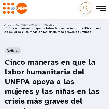
M
Pasar
al
Inicio
Últimas noticias
Noticias
a
Cinco maneras en que la labor humanitaria del UNFPA apoya a
contenido
las mujeres y las niñas en las crisis más graves del mundo
principal
i
n
Noticias
n
Cinco maneras en que la
a
labor humanitaria del
v
UNFPA apoya a las
i
mujeres y las niñas en las
g
crisis más graves del
a