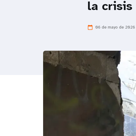
la crisis
i
g
06 de mayo de 2026
calendar_today
a
t
i
o
n