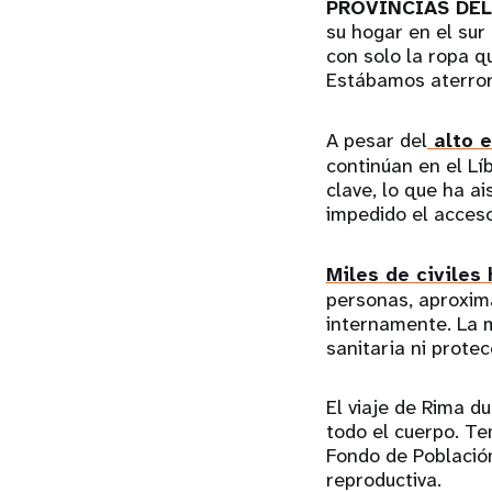
PROVINCIAS DEL 
su hogar en el sur
con solo la ropa q
Estábamos aterror
A pesar del
alto e
continúan en el Lí
clave, lo que ha a
impedido el acces
Miles de civiles
personas, aproxim
internamente. La 
sanitaria ni prote
El viaje de Rima d
todo el cuerpo. Te
Fondo de Población
reproductiva.