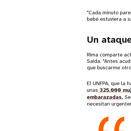
"Cada minuto parec
bebé estuviera a s
󠀰Un ataque 
󠀰Rima comparte ac
Saida. "Antes acud
que buscarme otro 
El UNFPA, que la h
unas
325.000 muj
embarazadas.
Se 
necesitan urgentem