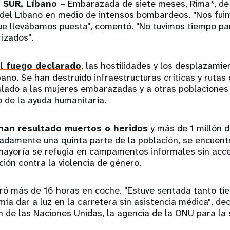
SUR, Líbano –
Embarazada de siete meses, Rima*, de
 del Líbano en medio de intensos bombardeos. "Nos fui
ue llevábamos puesta", comentó. "No tuvimos tiempo pa
izados".
l fuego declarado
, las hostilidades y los desplazami
bano. Se han destruido infraestructuras críticas y rutas
islado a las mujeres embarazadas y a otras poblaciones
o de la ayuda humanitaria.
 han resultado muertos o heridos
y más de 1 millón 
adamente una quinta parte de la población, se encuen
mayoría se refugia en campamentos informales sin acc
cción contra la violencia de género.
uró más de 16 horas en coche. "Estuve sentada tanto t
mía dar a luz en la carretera sin asistencia médica", dec
 de las Naciones Unidas, la agencia de la ONU para la 