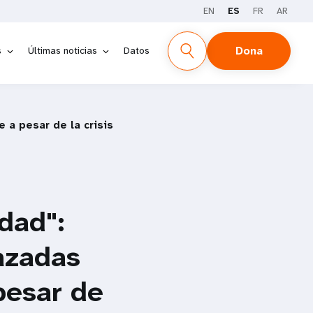
EN
ES
FR
AR
Dona
s
Últimas noticias
Datos
 a pesar de la crisis
dad":
azadas
pesar de