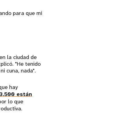
zando para que mi
en la ciudad de
plicó. "He tenido
ni cuna, nada".
 que hay
3.500 están
por lo que
oductiva.