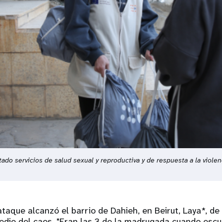
ado servicios de salud sexual y reproductiva y de respuesta a la viol
taque alcanzó el barrio de Dahieh, en Beirut, Laya*, de
medio del caos. "Eran las 3 de la madrugada cuando esc