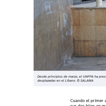
Desde principios de marzo, el UNFPA ha prest
desplazadas en el Líbano. ©󠀲󠀢󠀨󠀳 SALAMA󠀲󠀢󠀳
Cuando el primer a
sus dos hijos en 