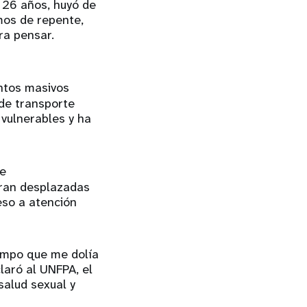
 26 años, huyó de
mos de repente,
ra pensar.
entos masivos
 de transporte
 vulnerables y ha
de
tran desplazadas
eso a atención
iempo que me dolía
laró al UNFPA, el
salud sexual y