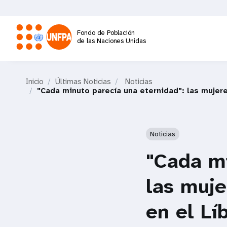
Pasar
al
contenido
Fondo de Población
principal
de las Naciones Unidas
M
Inicio
Últimas Noticias
Noticias
a
"Cada minuto parecía una eternidad": las mujer
i
Noticias
n
"Cada mi
n
las muj
a
en el Lí
v