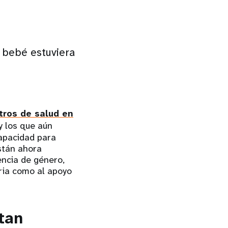
 bebé estuviera
tros de salud en
y los que aún
capacidad para
stán ahora
encia de género,
aria como al apoyo
tan