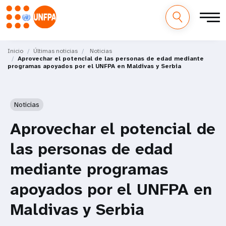
M
Pasar
al
Inicio
Últimas noticias
Noticias
a
Aprovechar el potencial de las personas de edad mediante
contenido
programas apoyados por el UNFPA en Maldivas y Serbia
principal
i
n
Noticias
n
Aprovechar el potencial de
a
las personas de edad
v
mediante programas
i
apoyados por el UNFPA en
g
Maldivas y Serbia
a