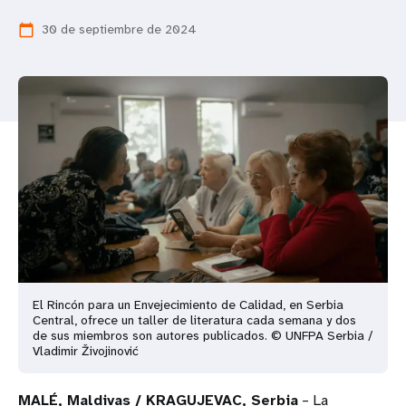
t
30 de septiembre de 2024
calendar_today
i
o
n
El Rincón para un Envejecimiento de Calidad, en Serbia
Central, ofrece un taller de literatura cada semana y dos
de sus miembros son autores publicados. © UNFPA Serbia /
Vladimir Živojinović
MALÉ, Maldivas / KRAGUJEVAC, Serbia
– La