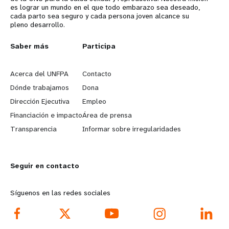
es lograr un mundo en el que todo embarazo sea deseado,
cada parto sea seguro y cada persona joven alcance su
pleno desarrollo.
L
Saber más
G
Participa
e
o
Acerca del UNFPA
Contacto
a
b
Dónde trabajamos
Dona
Dirección Ejecutiva
Empleo
r
e
Financiación e impacto
Área de prensa
n
y
Transparencia
Informar sobre irregularidades
m
o
Seguir en contacto
o
n
r
d
Síguenos en las redes sociales
e
f