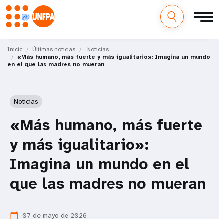
M
Pasar
al
Inicio
Últimas noticias
Noticias
a
«Más humano, más fuerte y más igualitario»: Imagina un mundo
contenido
en el que las madres no mueran
principal
i
n
Noticias
n
«Más humano, más fuerte
a
y más igualitario»:
v
Imagina un mundo en el
i
que las madres no mueran
g
a
07 de mayo de 2026
calendar_today