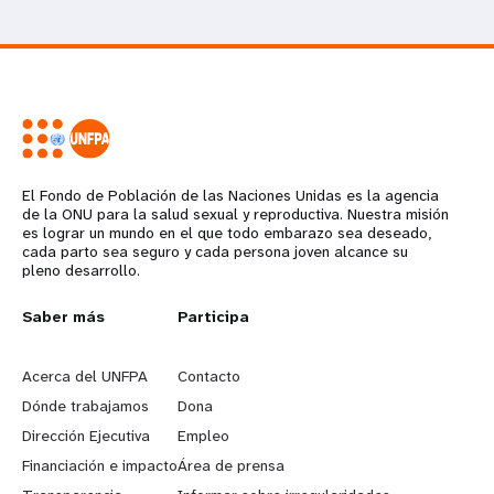
El Fondo de Población de las Naciones Unidas es la agencia
de la ONU para la salud sexual y reproductiva. Nuestra misión
es lograr un mundo en el que todo embarazo sea deseado,
cada parto sea seguro y cada persona joven alcance su
pleno desarrollo.
L
Saber más
G
Participa
e
o
Acerca del UNFPA
Contacto
a
b
Dónde trabajamos
Dona
Dirección Ejecutiva
Empleo
r
e
Financiación e impacto
Área de prensa