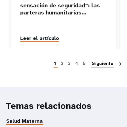
sensación de seguridad”: las
parteras humanitarias...
Leer el artículo
P
1
2
3
4
5
Siguiente
Temas relacionados
Salud Materna