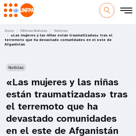
M
Pasar
al
Inicio
Últimas Noticias
Noticias
a
«Las mujeres y las niñas están traumatizadas» tras el
contenido
terremoto que ha devastado comunidades en el este de
principal
Afganistán
i
n
Noticias
n
«Las mujeres y las niñas
a
están traumatizadas» tras
v
el terremoto que ha
i
devastado comunidades
g
en el este de Afganistán
a