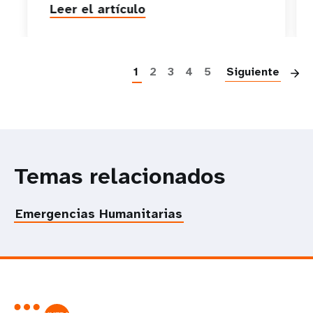
Leer el artículo
P
1
2
3
4
5
Siguiente
Temas relacionados
Emergencias Humanitarias