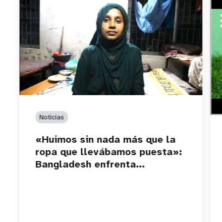
htt
El 
seg
Noticias
«Huimos sin nada más que la
ropa que llevábamos puesta»:
Bangladesh enfrenta...