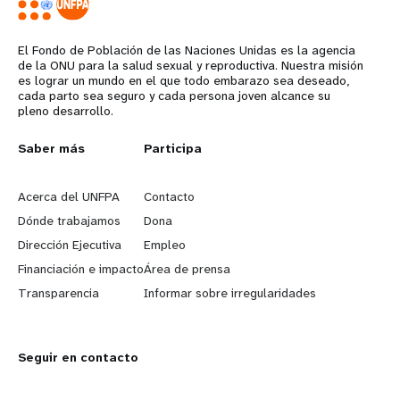
El Fondo de Población de las Naciones Unidas es la agencia
de la ONU para la salud sexual y reproductiva. Nuestra misión
es lograr un mundo en el que todo embarazo sea deseado,
cada parto sea seguro y cada persona joven alcance su
pleno desarrollo.
L
Saber más
G
Participa
e
o
Acerca del UNFPA
Contacto
a
b
Dónde trabajamos
Dona
Dirección Ejecutiva
Empleo
r
e
Financiación e impacto
Área de prensa
n
y
Transparencia
Informar sobre irregularidades
m
o
Seguir en contacto
o
n