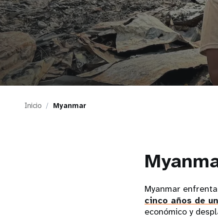
i
g
a
t
Inicio
Myanmar
i
o
Myanma
n
Myanmar enfrenta 
cinco años de un
económico y despl