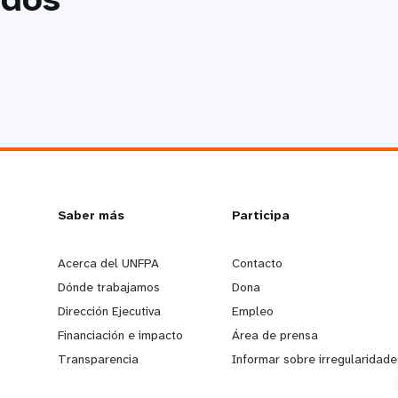
L
Saber más
G
Participa
e
o
Acerca del UNFPA
Contacto
Dónde trabajamos
Dona
a
b
Dirección Ejecutiva
Empleo
Financiación e impacto
Área de prensa
r
e
Transparencia
Informar sobre irregularidade