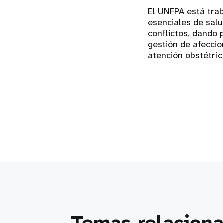
El UNFPA está trab
esenciales de salu
conflictos, dando p
gestión de afeccio
atención obstétri
Temas relacion