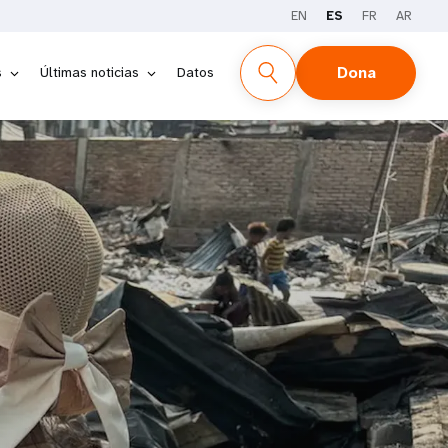
EN
ES
FR
AR
Dona
s
Últimas noticias
Datos