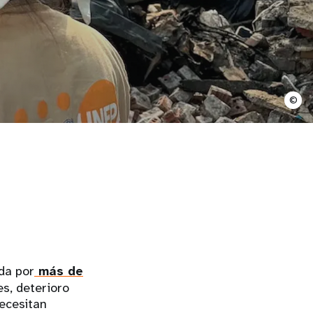
©
da por
más de
es, deterioro
ecesitan