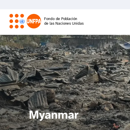
Pasar
al
contenido
Fondo de Población
principal
de las Naciones Unidas
M
a
i
n
n
a
Myanmar
v