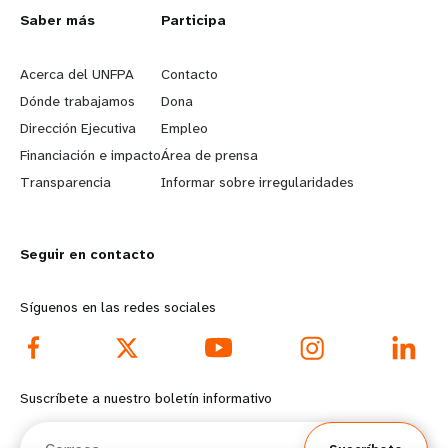
L
Saber más
G
Participa
e
o
Acerca del UNFPA
Contacto
a
b
Dónde trabajamos
Dona
Dirección Ejecutiva
Empleo
r
e
Financiación e impacto
Área de prensa
n
y
Transparencia
Informar sobre irregularidades
m
o
Seguir en contacto
o
n
r
d
Síguenos en las redes sociales
e
f
f
o
Suscríbete a nuestro boletín informativo
o
o
Correos