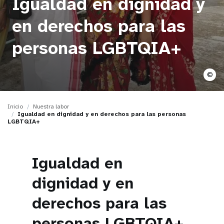
Igualdad en dignidad y
t
en derechos para las
i
personas LGBTQIA+
o
n
©
Inicio
Nuestra labor
Igualdad en dignidad y en derechos para las personas
LGBTQIA+
Igualdad en
dignidad y en
derechos para las
personas LGBTQIA+