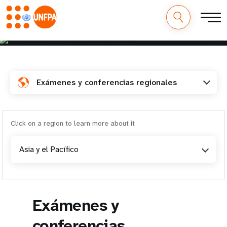
conferencias regionales
M
Pasar
al
a
contenido
principal
i
Exámenes y conferencias regionales
n
n
Click on a region to learn more about it
a
Asia y el Pacífico
v
i
Exámenes y
g
conferencias
a