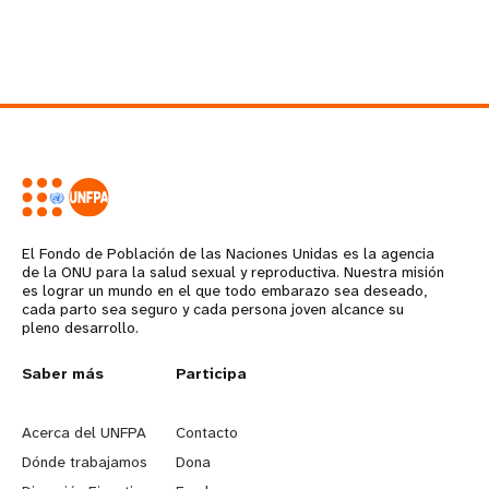
El Fondo de Población de las Naciones Unidas es la agencia
de la ONU para la salud sexual y reproductiva. Nuestra misión
es lograr un mundo en el que todo embarazo sea deseado,
cada parto sea seguro y cada persona joven alcance su
pleno desarrollo.
L
Saber más
G
Participa
e
o
Acerca del UNFPA
Contacto
a
b
Dónde trabajamos
Dona