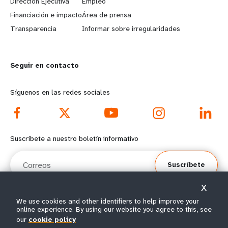
Dirección Ejecutiva
Empleo
r
e
Financiación e impacto
Área de prensa
n
y
Transparencia
Informar sobre irregularidades
m
o
Seguir en contacto
o
n
r
d
Síguenos en las redes sociales
e
f
f
o
Suscríbete a nuestro boletín informativo
o
o
Correos
Suscríbete
o
t
X
t
e
We use cookies and other identifiers to help improve your
online experience. By using our website you agree to this, see
e
r
© Todos los derechos reservados 2026.
our
cookie policy