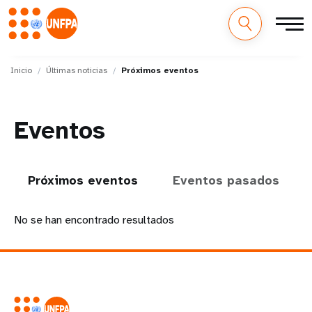
M
Pasar
al
Inicio
Últimas noticias
Próximos eventos
a
contenido
principal
i
Eventos
n
n
Próximos eventos
Eventos pasados
a
No se han encontrado resultados
v
i
g
a