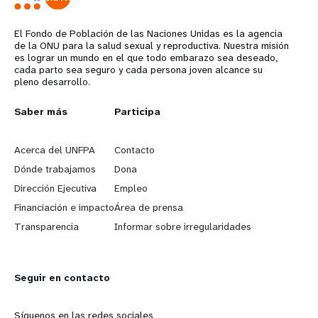
t
El Fondo de Población de las Naciones Unidas es la agencia
de la ONU para la salud sexual y reproductiva. Nuestra misión
i
es lograr un mundo en el que todo embarazo sea deseado,
cada parto sea seguro y cada persona joven alcance su
o
pleno desarrollo.
n
L
Saber más
G
Participa
e
o
Acerca del UNFPA
Contacto
a
b
Dónde trabajamos
Dona
Dirección Ejecutiva
Empleo
r
e
Financiación e impacto
Área de prensa
n
y
Transparencia
Informar sobre irregularidades
m
o
Seguir en contacto
o
n
Síguenos en las redes sociales