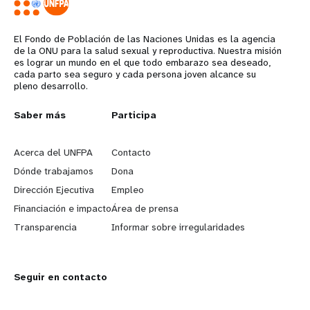
El Fondo de Población de las Naciones Unidas es la agencia
de la ONU para la salud sexual y reproductiva. Nuestra misión
es lograr un mundo en el que todo embarazo sea deseado,
cada parto sea seguro y cada persona joven alcance su
pleno desarrollo.
L
Saber más
G
Participa
e
o
Acerca del UNFPA
Contacto
a
b
Dónde trabajamos
Dona
Dirección Ejecutiva
Empleo
r
e
Financiación e impacto
Área de prensa
n
y
Transparencia
Informar sobre irregularidades
m
o
Seguir en contacto
o
n