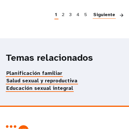
P
1
2
3
4
5
Siguiente
Temas relacionados
Planificación familiar
Salud sexual y reproductiva
Educación sexual integral