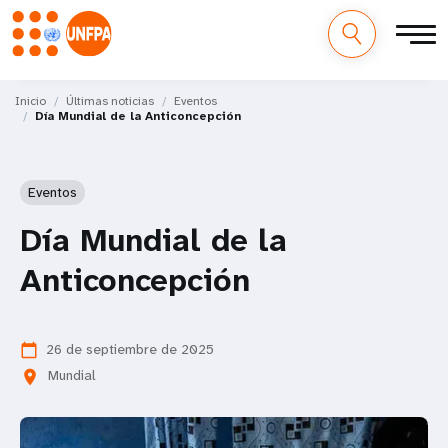
M
Pasar
al
Inicio
Últimas noticias
Eventos
a
Día Mundial de la Anticoncepción
contenido
principal
i
Eventos
n
Día Mundial de la
n
Anticoncepción
a
v
26 de septiembre de 2025
calendar_today
i
Mundial
location_on
g
a