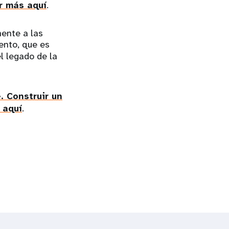
 más aquí
.
ente a las
ento, que es
el legado de la
. Construir un
 aquí
.