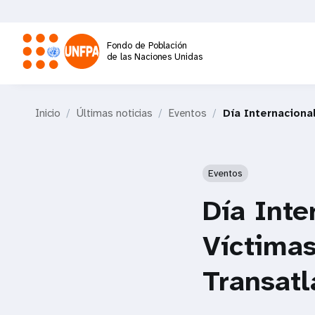
Pasar
al
contenido
Fondo de Población
principal
de las Naciones Unidas
M
Inicio
Últimas noticias
Eventos
Día Internaciona
a
i
Eventos
n
Día Inte
n
Víctimas
a
Transatl
v