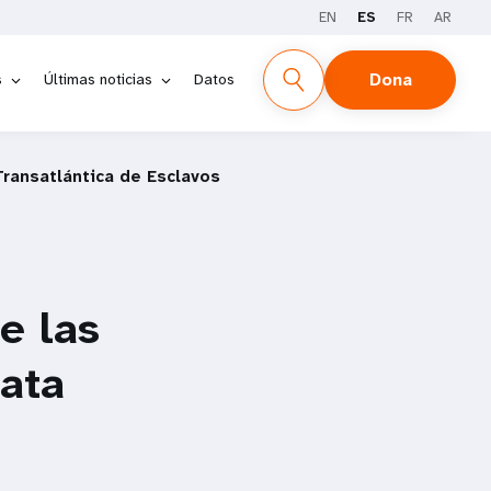
EN
ES
FR
AR
Dona
s
Últimas noticias
Datos
Transatlántica de Esclavos
e las
rata