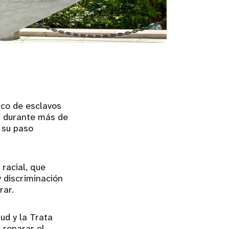
ico de esclavos
s durante más de
 su paso
racial, que
y discriminación
rar.
ud y la Trata
 reparar el