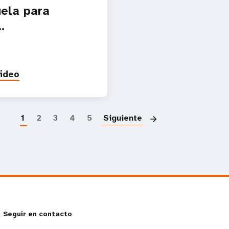
ela para
.
video
Paginació
1
2
3
4
5
Siguiente
Seguir en contacto