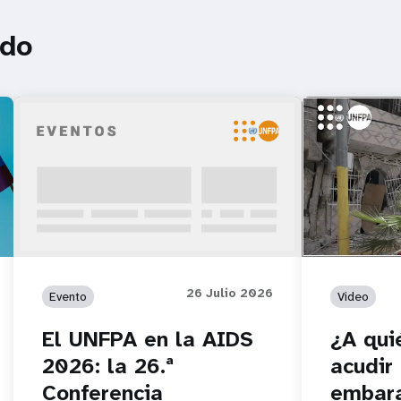
ado
https://youtu
¿A quién pued
embarazadas 
recibir...
26 Julio 2026
Evento
Video
El UNFPA en la AIDS
¿A qui
2026: la 26.ª
acudir
Conferencia
embar