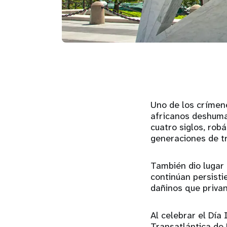
Uno de los crímene
africanos deshuma
cuatro siglos, ro
generaciones de t
También dio lugar 
continúan persisti
dañinos que privan
Al celebrar el Día
Transatlántica de 