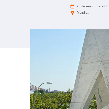
i
25 de marzo de 202
calendar_today
Mundial
location_on
g
a
t
i
o
n