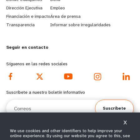
a
b
Dirección Ejecutiva
Empleo
r
e
Financiación e impacto
Área de prensa
n
y
Transparencia
Informar sobre irregularidades
m
o
Seguir en contacto
o
n
r
d
Síguenos en las redes sociales
e
f
f
o
Suscríbete a nuestro boletín informativo
o
o
Correos
Suscríbete
o
t
X
t
e
We use cookies and other identifiers to help improve your
online experience. By using our website you agree to this, see
© Todos los derechos reservados 2026.