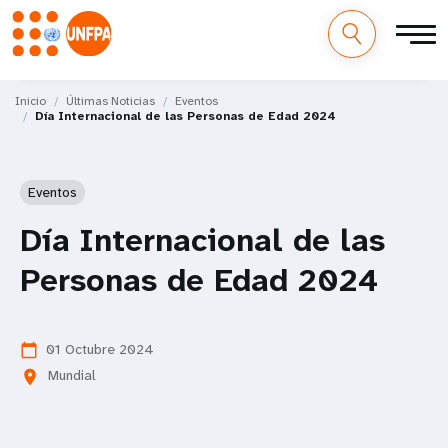
M
Pasar
al
Inicio
Últimas Noticias
Eventos
a
Día Internacional de las Personas de Edad 2024
contenido
principal
i
Eventos
n
Día Internacional de las
n
Personas de Edad 2024
a
v
01 Octubre 2024
calendar_today
i
Mundial
location_on
g
a