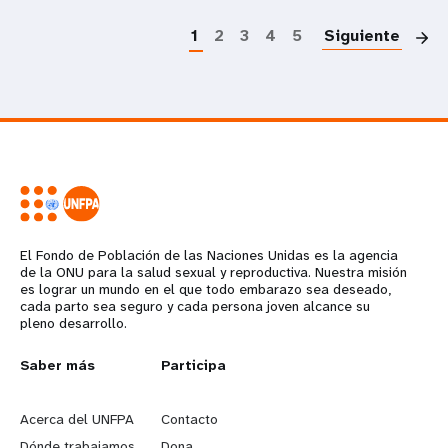
P
1
2
3
4
5
Siguiente
El Fondo de Población de las Naciones Unidas es la agencia
de la ONU para la salud sexual y reproductiva. Nuestra misión
es lograr un mundo en el que todo embarazo sea deseado,
cada parto sea seguro y cada persona joven alcance su
pleno desarrollo.
L
Saber más
G
Participa
e
o
Acerca del UNFPA
Contacto
Dónde trabajamos
Dona