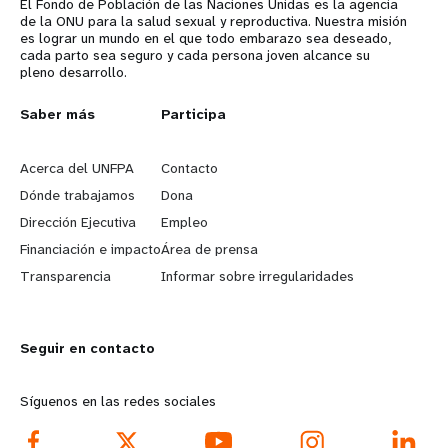
El Fondo de Población de las Naciones Unidas es la agencia
de la ONU para la salud sexual y reproductiva. Nuestra misión
es lograr un mundo en el que todo embarazo sea deseado,
cada parto sea seguro y cada persona joven alcance su
pleno desarrollo.
L
Saber más
G
Participa
e
o
Acerca del UNFPA
Contacto
a
b
Dónde trabajamos
Dona
Dirección Ejecutiva
Empleo
r
e
Financiación e impacto
Área de prensa
n
y
Transparencia
Informar sobre irregularidades
m
o
Seguir en contacto
o
n
r
d
Síguenos en las redes sociales
e
f