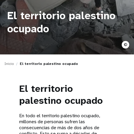
t
El territorio palestino
i
ocupado
o
n
©
Inicio
El territorio palestino ocupado
El territorio
palestino ocupado
En todo el territorio palestino ocupado,
millones de personas sufren las
consecuencias de más de dos años de
conflicto. Esto se suma a décadas de