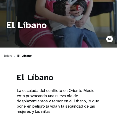
t
i
El Líbano
o
n
©
Inicio
El Líbano
El Líbano
La escalada del conflicto en Oriente Medio
está provocando una nueva ola de
desplazamientos y temor en el Líbano, lo que
pone en peligro la vida y la seguridad de las
mujeres y las niñas.