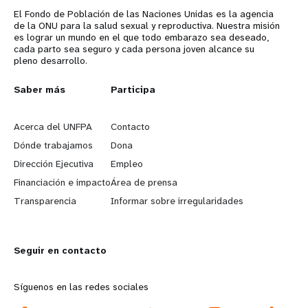
El Fondo de Población de las Naciones Unidas es la agencia
de la ONU para la salud sexual y reproductiva. Nuestra misión
es lograr un mundo en el que todo embarazo sea deseado,
cada parto sea seguro y cada persona joven alcance su
pleno desarrollo.
L
Saber más
G
Participa
e
o
Acerca del UNFPA
Contacto
a
b
Dónde trabajamos
Dona
Dirección Ejecutiva
Empleo
r
e
Financiación e impacto
Área de prensa
n
y
Transparencia
Informar sobre irregularidades
m
o
Seguir en contacto
o
n
r
d
Síguenos en las redes sociales