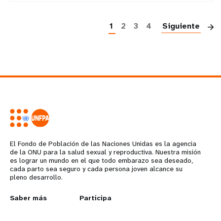
P
1
2
3
4
Siguiente
El Fondo de Población de las Naciones Unidas es la agencia
de la ONU para la salud sexual y reproductiva. Nuestra misión
es lograr un mundo en el que todo embarazo sea deseado,
cada parto sea seguro y cada persona joven alcance su
pleno desarrollo.
L
Saber más
G
Participa