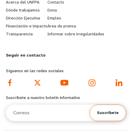
e
o
Acerca del UNFPA
Contacto
a
b
Dónde trabajamos
Dona
Dirección Ejecutiva
Empleo
r
e
Financiación e impacto
Área de prensa
n
y
Transparencia
Informar sobre irregularidades
m
o
Seguir en contacto
o
n
r
d
Síguenos en las redes sociales
e
f
f
o
Suscríbete a nuestro boletín informativo
o
o
Correos
Suscríbete
o
t
t
e