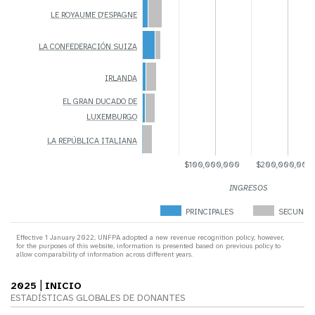
LE ROYAUME D'ESPAGNE
LA CONFEDERACIÓN SUIZA
IRLANDA
EL GRAN DUCADO DE
LUXEMBURGO
LA REPÚBLICA ITALIANA
$100,000,000
$200,000,000
INGRESOS
PRINCIPALES
SECUNDA
Effective 1 January 2022, UNFPA adopted a new revenue recognition policy; however,
for the purposes of this website, information is presented based on previous policy to
allow comparability of information across different years.
|
2025
INICIO
ESTADÍSTICAS GLOBALES DE DONANTES