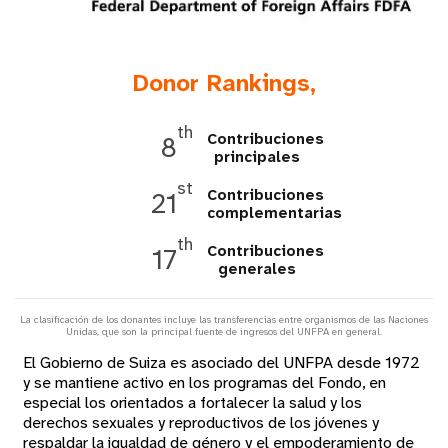
t
i
Donor Rankings,
o
th
Contribuciones
8
n
principales
st
Contribuciones
21
complementarias
th
Contribuciones
17
generales
La clasificación de los donantes incluye las transferencias entre organismos de las Naciones
Unidas, que son la principal fuente de ingresos del UNFPA en general.
El Gobierno de Suiza es asociado del UNFPA desde 1972
y se mantiene activo en los programas del Fondo, en
especial los orientados a fortalecer la salud y los
derechos sexuales y reproductivos de los jóvenes y
respaldar la igualdad de género y el empoderamiento de