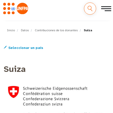
M
Pasar
al
a
contenido
Inicio
Datos
Contribuciones de los donantes
Suiza
principal
i
Seleccionar un país
n
n
Suiza
a
v
i
g
a