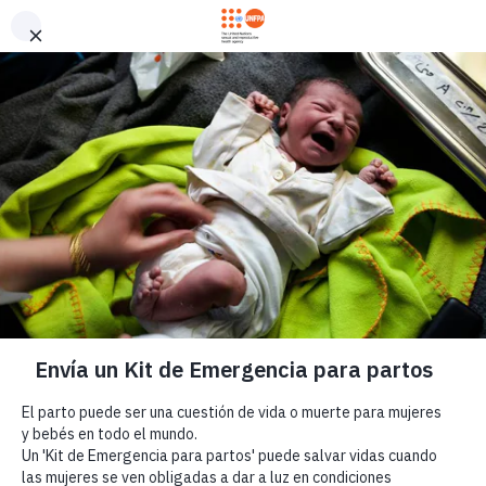
Pasar al contenido principal
Mande un kit de parto
M
de emergencia
a
i
n
n
a
v
i
g