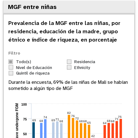
MGF entre niñas
Prevalencia de la MGF entre las niñas, por
residencia, educación de la madre, grupo
étnico e índice de riqueza, en porcentaje
Filtro
Todo(s)
Residencia
Nivel de Educación
Ethnicity
Quintil de riqueza
Durante la encuesta,
69
% de las niñas de
Mali
se habían
sometido a algún tipo de MGF
100
Percent who have undergone FGM
82
76
75
74
72
75
71
71
69
69
68
68
68
68
68
68
65
64
50
42