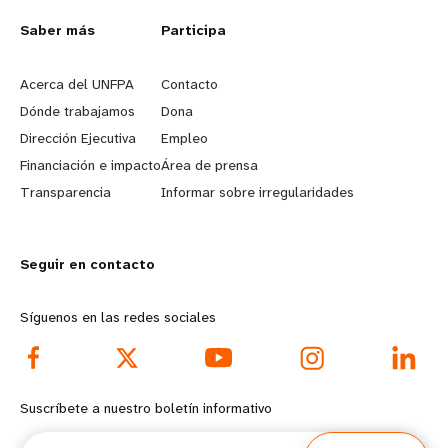
Saber más
Participa
L
G
e
o
Acerca del UNFPA
Contacto
Dónde trabajamos
Dona
a
b
Dirección Ejecutiva
Empleo
r
e
Financiación e impacto
Área de prensa
n
y
Transparencia
Informar sobre irregularidades
m
o
o
n
r
d
Seguir en contacto
e
f
Síguenos en las redes sociales
f
o
o
o
o
t
Suscríbete a nuestro boletín informativo
t
e
Correos
e
r