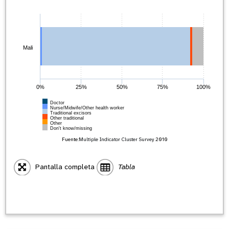
Mali
0%
25%
50%
75%
100%
Doctor
Nurse/Midwife/Other health worker
Traditional excisors
Other traditional
Other
Don't know/missing
Fuente:
Multiple Indicator Cluster Survey
2010
Pantalla completa
Tabla