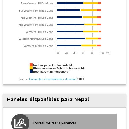
Far-Western Hill Eco-Zone
Far-Western Terai Eco-Zone
Mid-Western Hill Eco-Zone
Mid-Western Terai Eco-Zone
Western Hill Eco-Zone
Western Mountain Eco-Zone
Western Terai Eco-Zone
0
20
40
60
80
100
120
Neither parent in household
Either mother or father in household
Both parent in household
Fuente:
Encuestas demográficas y de salud
2011
Paneles disponibles para Nepal
Portal de transparencia