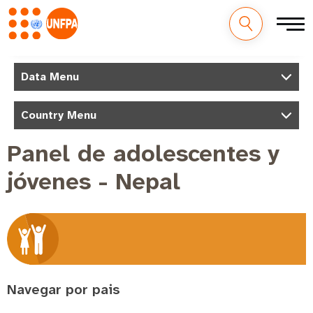
Pasar
al
M
Data Menu
contenido
a
principal
i
Country Menu
n
Panel de adolescentes y
n
jóvenes - Nepal
a
v
i
g
a
t
Navegar por pais
i