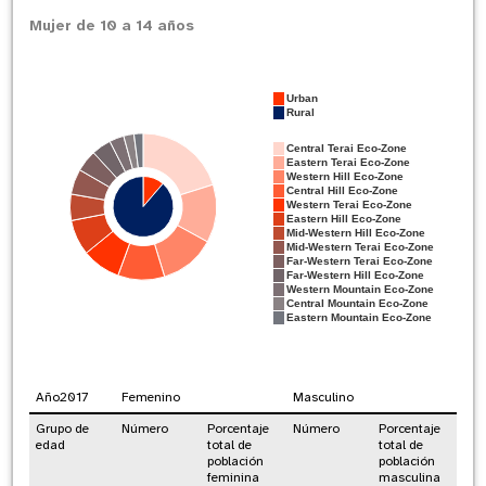
Mujer de 10 a 14 años
Urban
Rural
Central Terai Eco-Zone
Eastern Terai Eco-Zone
Western Hill Eco-Zone
Central Hill Eco-Zone
Western Terai Eco-Zone
Eastern Hill Eco-Zone
Mid-Western Hill Eco-Zone
Mid-Western Terai Eco-Zone
Far-Western Terai Eco-Zone
Far-Western Hill Eco-Zone
Western Mountain Eco-Zone
Central Mountain Eco-Zone
Eastern Mountain Eco-Zone
Año
2017
Femenino
Masculino
Grupo de
Número
Porcentaje
Número
Porcentaje
edad
total de
total de
población
población
feminina
masculina