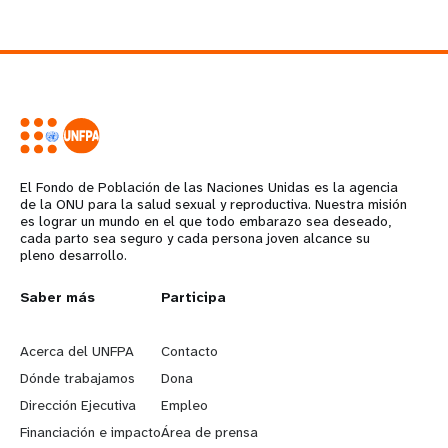
El Fondo de Población de las Naciones Unidas es la agencia
de la ONU para la salud sexual y reproductiva. Nuestra misión
es lograr un mundo en el que todo embarazo sea deseado,
cada parto sea seguro y cada persona joven alcance su
pleno desarrollo.
Saber más
Participa
L
G
e
o
Acerca del UNFPA
Contacto
Dónde trabajamos
Dona
a
b
Dirección Ejecutiva
Empleo
r
e
Financiación e impacto
Área de prensa
n
y