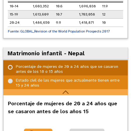
10-14
1,603,352
10.6
1,696,038
11.9
15-19
1,613,609
10.7
1,703,058
12
20-24
1,486,650
9.9
1,418,871
10
Fuente:
GLOBAL_Revision of the World Population Prospects 2017
Matrimonio infantil - Nepal
Porcentaje de mujeres de 20 a 24 años que se casaron
antes de los 18 o 15 años
Estado civil de las mujeres que actualmente tienen entre
15 y 24 años
Porcentaje de mujeres de 20 a 24 años que
se casaron antes de los años 15