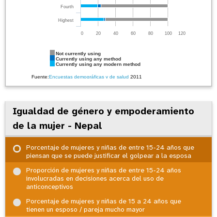
Fourth
Highest
0
20
40
60
80
100
120
Not currently using
Currently using any method
Currently using any modern method
Fuente:
Encuestas demográficas y de salud
2011
Igualdad de género y empoderamiento
de la mujer - Nepal
Porcentaje de mujeres y niñas de entre 15-24 años que
piensan que se puede justificar el golpear a la esposa
Proporción de mujeres y niñas de entre 15-24 años
involucradas en decisiones acerca del uso de
anticonceptivos
Porcentaje de mujeres y niñas de 15 a 24 años que
tienen un esposo / pareja mucho mayor