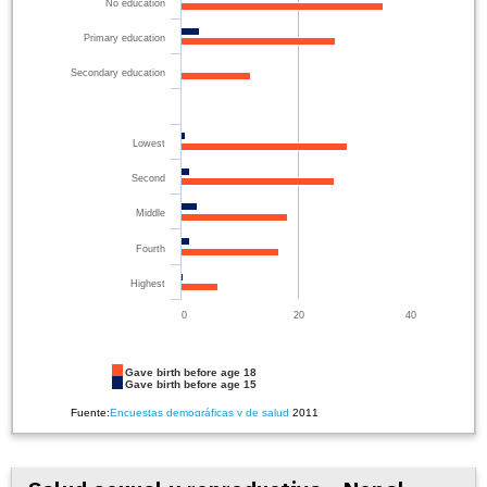
No education
Primary education
Secondary education
Lowest
Second
Middle
Fourth
Highest
0
20
40
Gave birth before age 18
Gave birth before age 15
Fuente:
Encuestas demográficas y de salud
2011