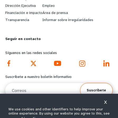
a
b
Dirección Ejecutiva
Empleo
r
e
Financiación e impacto
Área de prensa
n
y
Transparencia
Informar sobre irregularidades
m
o
o
n
r
d
Seguir en contacto
e
f
Síguenos en las redes sociales
f
o
o
o
o
t
Suscríbete a nuestro boletín informativo
t
e
Correos
e
r
Suscríbete
r
m
X
m
e
We use cookies and other identifiers to help improve your
e
n
online experience. By using our website you agree to this, see
© Todos los derechos reservados 2026.