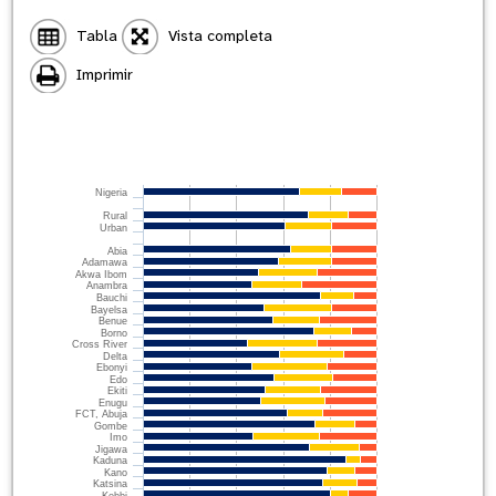
Tabla
Vista completa
Imprimir
Nigeria
Rural
Urban
Abia
Adamawa
Akwa Ibom
Anambra
Bauchi
Bayelsa
Benue
Borno
Cross River
Delta
Ebonyi
Edo
Ekiti
Enugu
FCT, Abuja
Gombe
Imo
Jigawa
Kaduna
Kano
Katsina