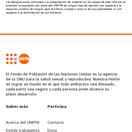
Las designaciones utilizadas y la presentación de material en los mapas de este informe no
entrañan la expresión por parte del UNFPA de ningún tipo de opinión con respecto a la
situación jurídica de ningún país, territorio, ciudad o zona ni de sus autoridades, ni con
respecto a la delimitación de sus fronteras.
El Fondo de Población de las Naciones Unidas es la agencia
de la ONU para la salud sexual y reproductiva. Nuestra misión
es lograr un mundo en el que todo embarazo sea deseado,
cada parto sea seguro y cada persona joven alcance su
pleno desarrollo.
Saber más
Participa
L
G
e
o
Acerca del UNFPA
Contacto
Dónde trabajamos
Dona