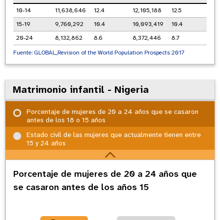
Ekiti
10-14
11,638,646
12.4
12,105,188
12.5
15-19
9,760,292
10.4
10,093,419
10.4
20-24
8,132,862
8.6
8,372,446
8.7
Fuente:
GLOBAL_Revision of the World Population Prospects 2017
Matrimonio infantil - Nigeria
Porcentaje de mujeres de 20 a 24 años que se casaron
antes de los 18 o 15 años
Estado civil de las mujeres que actualmente tienen entre
15 y 24 años
Porcentaje de mujeres de 20 a 24 años que
se casaron antes de los años 15