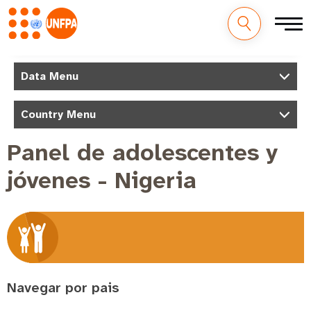
Pasar
al
M
Data Menu
contenido
a
principal
i
Country Menu
n
Panel de adolescentes y
n
jóvenes - Nigeria
a
v
i
g
a
t
Navegar por pais
i