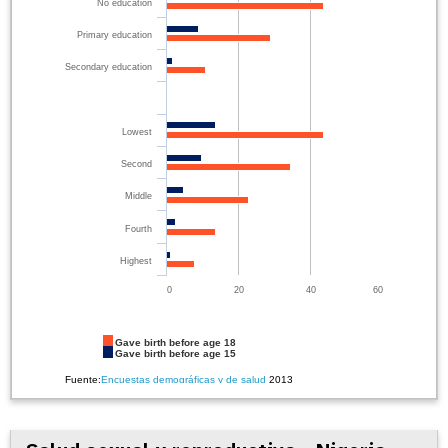
No education
Primary education
Secondary education
Lowest
Second
Middle
Fourth
Highest
0
20
40
60
Gave birth before age 18
Gave birth before age 15
Fuente:
Encuestas demográficas y de salud
2013