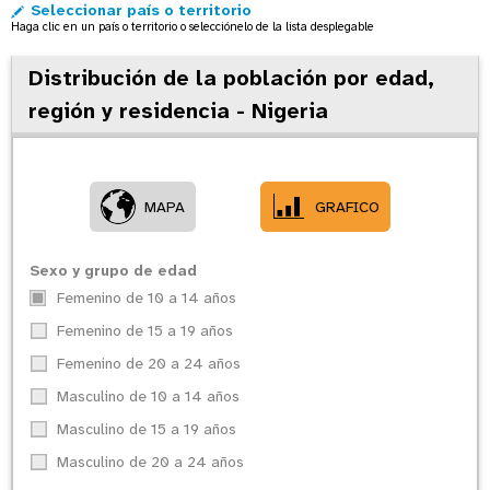
Seleccionar país o territorio
o
Haga clic en un país o territorio o selecciónelo de la lista desplegable
n
Distribución de la población por edad,
región y residencia - Nigeria
MAPA
GRAFICO
Sexo y grupo de edad
Femenino de 10 a 14 años
Femenino de 15 a 19 años
Femenino de 20 a 24 años
Masculino de 10 a 14 años
Urban
Masculino de 15 a 19 años
Rural
Masculino de 20 a 24 años
Kano
Niger