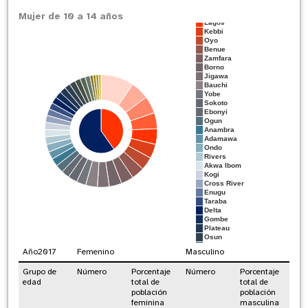
Kaduna
Mujer de 10 a 14 años
Katsina
Lagos
Kebbi
Oyo
Benue
Zamfara
Borno
Jigawa
Bauchi
Yobe
Sokoto
Ebonyi
Ogun
Anambra
Adamawa
Ondo
Rivers
Akwa Ibom
Kogi
Cross River
Enugu
Taraba
Delta
Gombe
Plateau
Osun
Imo
Año
2017
Femenino
Masculino
Edo
Nassarawa
Grupo de
Número
Porcentaje
Número
Porcentaje
Kwara
edad
total de
total de
Abia
población
Bayelsa
población
FCT, Abuja
feminina
masculina