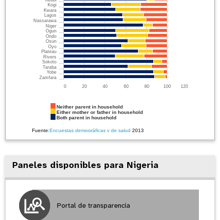
Kebbi
Kogi
Kwara
Lagos
Nassarawa
Niger
Ogun
Ondo
Osun
Oyo
Plateau
Rivers
Sokoto
Taraba
Yobe
Zamfara
0
20
40
60
80
100
120
Neither parent in household
Either mother or father in household
Both parent in household
Fuente:
Encuestas demográficas y de salud
2013
Paneles disponibles para Nigeria
Portal de transparencia