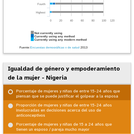
Fourth
Highest
0
20
40
60
80
100
120
Not currently using
Currently using any method
Currently using any modern method
Fuente:
Encuestas demográficas y de salud
2013
Igualdad de género y empoderamiento
de la mujer - Nigeria
Porcentaje de mujeres y niñas de entre 15-24 años que
piensan que se puede justificar el golpear a la esposa
Proporción de mujeres y niñas de entre 15-24 años
involucradas en decisiones acerca del uso de
anticonceptivos
Porcentaje de mujeres y niñas de 15 a 24 años que
tienen un esposo / pareja mucho mayor