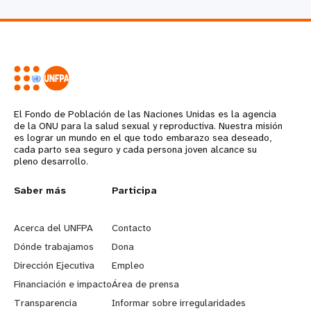
El Fondo de Población de las Naciones Unidas es la agencia
de la ONU para la salud sexual y reproductiva. Nuestra misión
es lograr un mundo en el que todo embarazo sea deseado,
cada parto sea seguro y cada persona joven alcance su
pleno desarrollo.
L
Saber más
G
Participa
e
o
Acerca del UNFPA
Contacto
a
b
Dónde trabajamos
Dona
Dirección Ejecutiva
Empleo
r
e
Financiación e impacto
Área de prensa
n
y
Transparencia
Informar sobre irregularidades