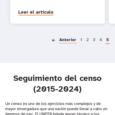
Leer el artículo
P
Anterior
1
2
3
4
5
Seguimiento del censo
(2015-2024)
Un censo es uno de los ejercicios más complejos y de
mayor envergadura que una nación puede llevar a cabo en
tiempos de paz. El UNFPA brinda apoyo técnico a los