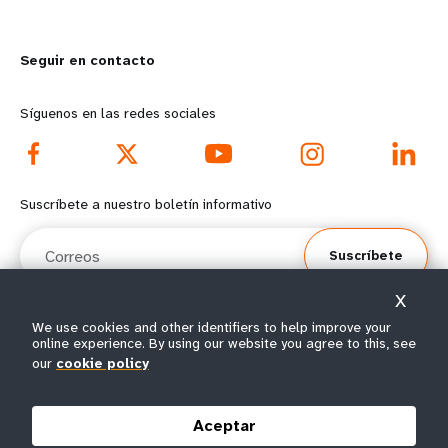
m
o
Seguir en contacto
o
n
r
d
Síguenos en las redes sociales
e
f
f
o
Suscríbete a nuestro boletín informativo
o
o
Correos
Suscríbete
o
t
X
t
e
We use cookies and other identifiers to help improve your
online experience. By using our website you agree to this, see
e
r
© Todos los derechos reservados 2026.
our
cookie policy
Condiciones de
Política de privacidad del
Mapa del
r
m
|
|
uso
UNFPA
sitio
Aceptar
m
e