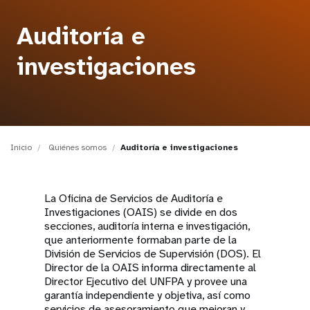
t
Auditoría e
i
investigaciones
o
n
Inicio
Quiénes somos
Auditoría e investigaciones
La Oficina de Servicios de Auditoría e
Investigaciones (OAIS) se divide en dos
secciones, auditoría interna e investigación,
que anteriormente formaban parte de la
División de Servicios de Supervisión (DOS). El
Director de la OAIS informa directamente al
Director Ejecutivo del UNFPA y provee una
garantía independiente y objetiva, así como
servicios de asesoramiento que mejoran y