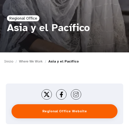
t
Regional Office
i
Asia y el Pacífico
o
n
Inicio
Where We Work
Asia y el Pacífico
Regional Office Website