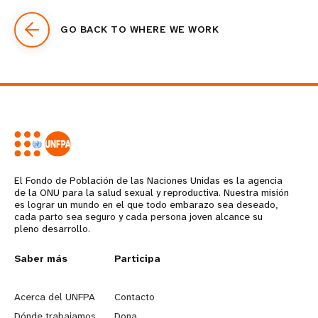
GO BACK TO WHERE WE WORK
El Fondo de Población de las Naciones Unidas es la agencia
de la ONU para la salud sexual y reproductiva. Nuestra misión
es lograr un mundo en el que todo embarazo sea deseado,
cada parto sea seguro y cada persona joven alcance su
pleno desarrollo.
L
Saber más
G
Participa
e
o
Acerca del UNFPA
Contacto
Dónde trabajamos
Dona