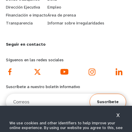
a
b
Dirección Ejecutiva
Empleo
r
e
Financiación e impacto
Área de prensa
n
y
Transparencia
Informar sobre irregularidades
m
o
Seguir en contacto
o
n
r
d
Síguenos en las redes sociales
e
f
f
o
Suscríbete a nuestro boletín informativo
o
o
Correos
Suscríbete
o
t
X
t
e
We use cookies and other identifiers to help improve your
online experience. By using our website you agree to this, see
e
r
© Todos los derechos reservados 2026.