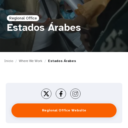
t
Regional Office
i
Estados Árabes
o
n
Inicio
Where We Work
Estados Árabes
Regional Office Website