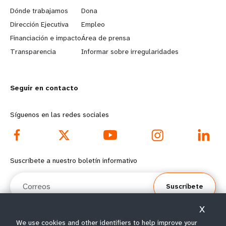
a
b
Dónde trabajamos
Dona
Dirección Ejecutiva
Empleo
r
e
Financiación e impacto
Área de prensa
n
y
Transparencia
Informar sobre irregularidades
m
o
Seguir en contacto
o
n
r
d
Síguenos en las redes sociales
e
f
f
o
Suscríbete a nuestro boletín informativo
o
o
Correos
Suscríbete
o
t
X
t
e
We use cookies and other identifiers to help improve your