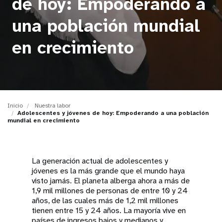
de hoy: Empoderando a
t
una población mundial
i
en crecimiento
o
n
Inicio
Nuestra labor
Adolescentes y jóvenes de hoy: Empoderando a una población
mundial en crecimiento
La generación actual de adolescentes y
jóvenes es la más grande que el mundo haya
visto jamás. El planeta alberga ahora a más de
1,9 mil millones de personas de entre 10 y 24
años, de las cuales más de 1,2 mil millones
tienen entre 15 y 24 años. La mayoría vive en
países de ingresos bajos y medianos y