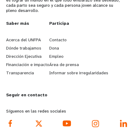
cada parto sea seguro y cada persona joven alcance su
pleno desarrollo.
L
Saber más
G
Participa
e
o
Acerca del UNFPA
Contacto
a
b
Dónde trabajamos
Dona
Dirección Ejecutiva
Empleo
r
e
Financiación e impacto
Área de prensa
n
y
Transparencia
Informar sobre irregularidades
m
o
Seguir en contacto
o
n
r
d
Síguenos en las redes sociales
e
f
f
o