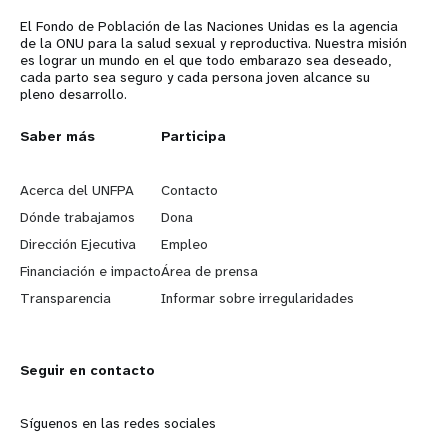
El Fondo de Población de las Naciones Unidas es la agencia
de la ONU para la salud sexual y reproductiva. Nuestra misión
es lograr un mundo en el que todo embarazo sea deseado,
cada parto sea seguro y cada persona joven alcance su
pleno desarrollo.
L
Saber más
G
Participa
e
o
Acerca del UNFPA
Contacto
a
b
Dónde trabajamos
Dona
Dirección Ejecutiva
Empleo
r
e
Financiación e impacto
Área de prensa
n
y
Transparencia
Informar sobre irregularidades
m
o
Seguir en contacto
o
n
r
d
Síguenos en las redes sociales