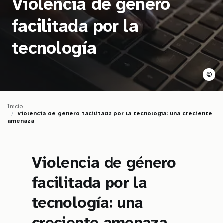
Violencia de género
t
facilitada por la
i
tecnología
o
n
©
Inicio
Violencia de género facilitada por la tecnología: una creciente
amenaza
Violencia de género
facilitada por la
tecnología: una
creciente amenaza