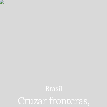
#8MilMillonesMásFuertes
Todas las historias
Brasil
Cruzar fronteras,