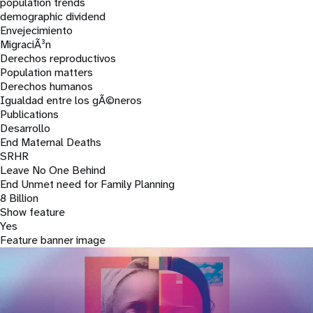
population trends
demographic dividend
t
Envejecimiento
MigraciÃ³n
i
Derechos reproductivos
Population matters
o
Derechos humanos
Igualdad entre los gÃ©neros
n
Publications
Desarrollo
End Maternal Deaths
SRHR
Leave No One Behind
End Unmet need for Family Planning
8 Billion
Show feature
Yes
Feature banner image