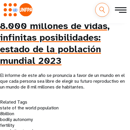
M
Pasar
8.000 millones de vidas,
al
a
contenido
infinitas posibilidades:
principal
i
estado de la población
n
mundial 2023
n
El informe de este año se pronuncia a favor de un mundo en el
a
que cada persona sea libre de elegir su futuro reproductivo en
un mundo de 8 mil millones de habitantes.
v
Related Tags
i
state of the world population
8billion
g
bodily autonomy
fertility
a