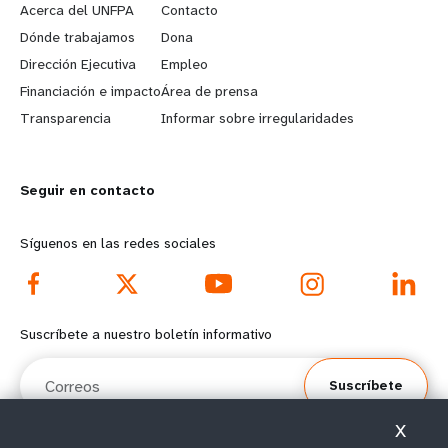
e
o
Acerca del UNFPA
Contacto
a
b
Dónde trabajamos
Dona
Dirección Ejecutiva
Empleo
r
e
Financiación e impacto
Área de prensa
n
y
Transparencia
Informar sobre irregularidades
m
o
Seguir en contacto
o
n
r
d
Síguenos en las redes sociales
e
f
f
o
Suscríbete a nuestro boletín informativo
o
o
Correos
Suscríbete
o
t
X
t
e