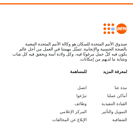
صندوق الأمم المتحدة للسكان هو وكالة الأمم المتحدة المعنية
بالصحة الجنسية والإنجابية. تتمثّل مهمتنا في العمل من أجل عالم
يكون فيه كلّ حمل مرغوبًا فيه، وكل ولادة آمنة ويحقق فيه كل شاب
وشابة ما لديهم من إمكانات.
L
لمعرفة المزيد
G
للمساهمة
o
e
نبذة عنا
اتصل
b
a
أماكن عملنا
تبرّعوا
القيادة التنفيذية
وظائف
e
r
التمويل والتأثير
المركز الإعلامي
y
n
الشفافية
الإبلاغ عن المخالفات